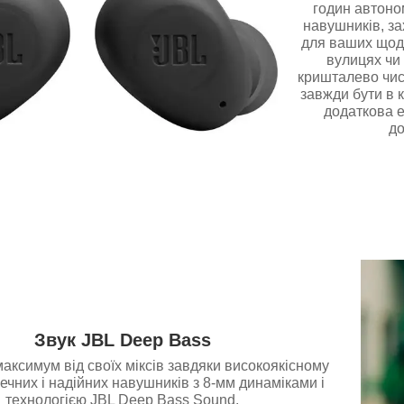
годин автоно
навушників, за
для ваших щоде
вулицях чи 
кришталево чист
завжди бути в к
додаткова е
до
Звук JBL Deep Bass
аксимум від своїх міксів завдяки високоякісному
печних і надійних навушників з 8-мм динаміками і
технологією JBL Deep Bass Sound.