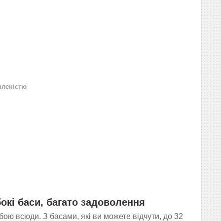
вленістю
окі баси, багато задоволення
обою всюди. З басами, які ви можете відчути, до 32