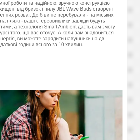
мної роботи та надійною, зручною конструкцією
хищені від бризок і пилу JBL Wave Buds створені
нних розваг. Де б ви не перебували - на міських
на пляжі - ваші стереовиклики завжди будуть
ими, а технологія Smart Ambient дасть вам змогу
урсі того, що вас оточує. А коли вам знадобиться
нергія, ви можете зарядити навушники на дві
даткові години всього за 10 хвилин.