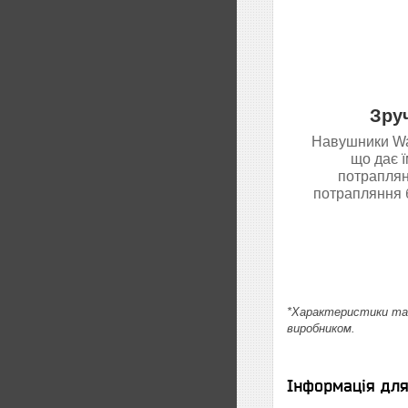
Зру
Навушники Wav
що дає 
потраплян
потрапляння б
*Характеристики та 
виробником.
Інформація дл