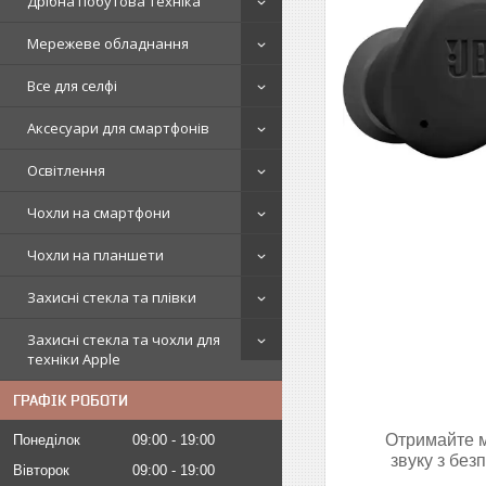
Дрібна побутова техніка
Мережеве обладнання
Все для селфі
Аксесуари для смартфонів
Освітлення
Чохли на смартфони
Чохли на планшети
Захисні стекла та плівки
Захисні стекла та чохли для
техніки Apple
ГРАФІК РОБОТИ
Отримайте м
Понеділок
09:00
19:00
звуку з без
Вівторок
09:00
19:00