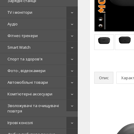
Зарядні станції
TV і монітори
Аудіо
Фітнес-трекери
Smart Watch
Спорт та здоров'я
Фото-, відеокамери
Опис
Харак
Автомобільні товари
Комп'ютерні аксесуари
Зволожувачі та очищувачі
повітря
Ігрові консолі