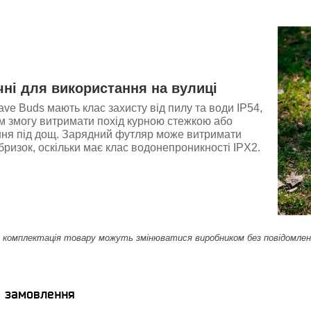
чні для використання на вулиці
e Buds мають клас захисту від пилу та води IP54,
їм змогу витримати похід курною стежкою або
ня під дощ. Зарядний футляр може витримати
ризок, оскільки має клас водонепроникності IPX2.
комплектація товару можуть змінюватися виробником без повідомлення.
я замовлення