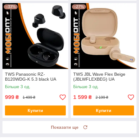
–33%
–27%
TWS Panasonic RZ-
TWS JBL Wave Flex Beige
B120WDG-K 5.3 black UA
(JBLWFLEXBEG) UA
Більше 3 од.
Більше 3 од.
999
1 599
₴
₴
1 499 ₴
2 199 ₴
Купити
Купити
Показати ще