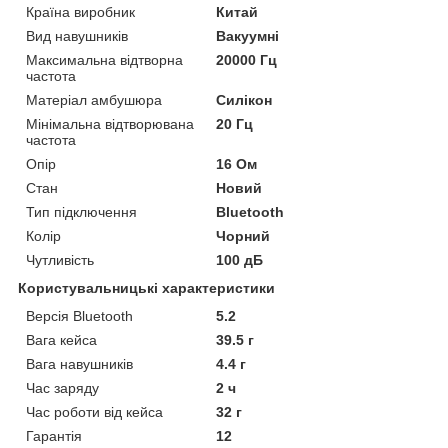
Країна виробник
Китай
Вид навушників
Вакуумні
Максимальна відтворна
20000 Гц
частота
Матеріал амбушюра
Силікон
Мінімальна відтворювана
20 Гц
частота
Опір
16 Ом
Стан
Новий
Тип підключення
Bluetooth
Колір
Чорний
Чутливість
100 дБ
Користувальницькі характеристики
Версія Bluetooth
5.2
Вага кейса
39.5 г
Вага навушників
4.4 г
Час заряду
2 ч
Час роботи від кейса
32 г
Гарантія
12