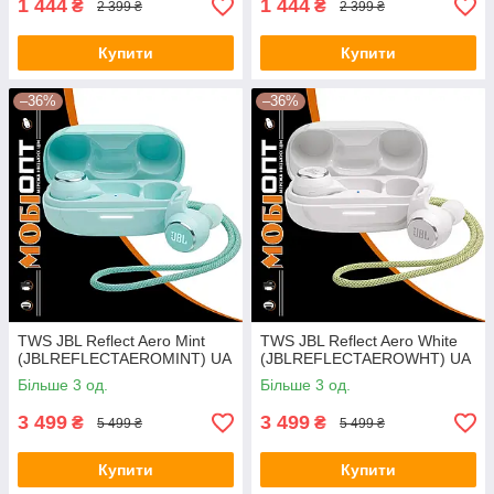
1 444
1 444
₴
₴
2 399 ₴
2 399 ₴
Купити
Купити
–36%
–36%
TWS JBL Reflect Aero Mint
TWS JBL Reflect Aero White
(JBLREFLECTAEROMINT) UA
(JBLREFLECTAEROWHT) UA
Більше 3 од.
Більше 3 од.
3 499
3 499
₴
₴
5 499 ₴
5 499 ₴
Купити
Купити