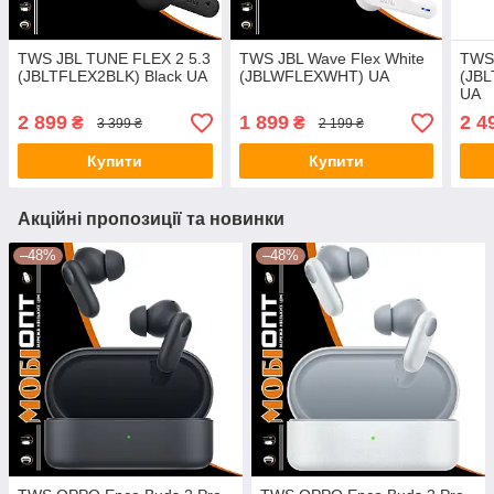
TWS JBL TUNE FLEX 2 5.3
TWS JBL Wave Flex White
TWS 
(JBLTFLEX2BLK) Black UA
(JBLWFLEXWHT) UA
(JBL
UA
2 899
1 899
2 4
₴
₴
3 399 ₴
2 199 ₴
Купити
Купити
Акційні пропозиції та новинки
–48%
–48%