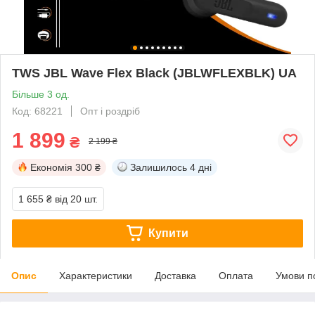
TWS JBL Wave Flex Black (JBLWFLEXBLK) UA
Більше 3 од.
Код: 68221
Опт і роздріб
1 899
₴
2 199 ₴
Економія
300 ₴
Залишилось
4 дні
1 655 ₴
від 20 шт.
Купити
Опис
Характеристики
Доставка
Оплата
Умови п