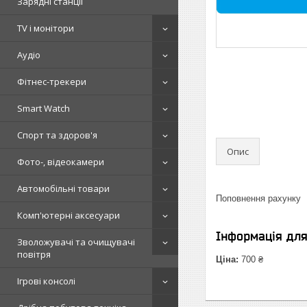
Зарядні станції
TV і монітори
Аудіо
Фітнес-трекери
Smart Watch
Спорт та здоров'я
Опис
Фото-, відеокамери
Автомобільні товари
Поповнення рахунку
Комп'ютерні аксесуари
Інформація дл
Зволожувачі та очищувачі
повітря
Ціна:
700 ₴
Ігрові консолі