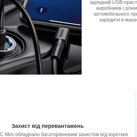
зарядний USB-пристрі
виробників і різ
автомобільного пр
зарядити в маши
Захист від перевантажень
 Mini обладнано багаторівневим захистом від коротких