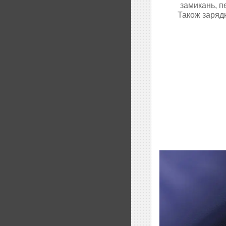
замикань, п
Також зарядн