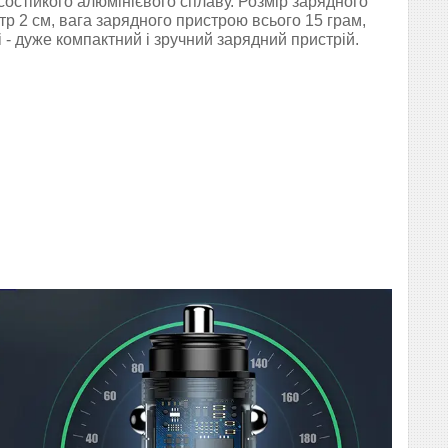
осостійкого алюмінієвого сплаву. Розмір зарядного
тр 2 см, вага зарядного пристрою всього 15 грам,
- дуже компактний і зручний зарядний пристрій.