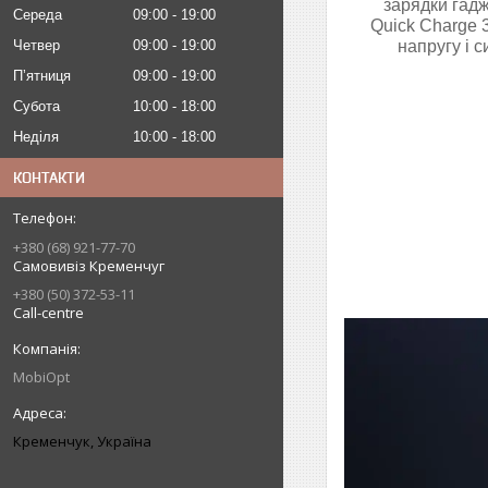
зарядки гадж
Середа
09:00
19:00
Quick Charge 
Четвер
09:00
19:00
напругу і 
Пʼятниця
09:00
19:00
Субота
10:00
18:00
Неділя
10:00
18:00
КОНТАКТИ
+380 (68) 921-77-70
Самовивіз Кременчуг
+380 (50) 372-53-11
Call-centre
MobiOpt
Кременчук, Україна