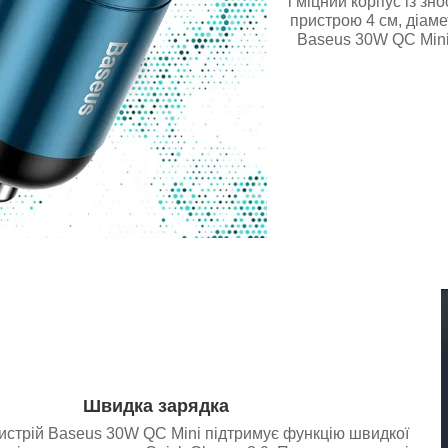
і міцний корпус із зн
пристрою 4 см, діаме
Baseus 30W QC Mini 
Швидка зарядка
истрій Baseus 30W QC Mini підтримує функцію швидкої