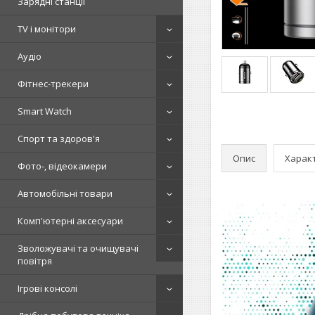
Зарядні станції
TV і монітори
Аудіо
Фітнес-трекери
Smart Watch
Спорт та здоров'я
Опис
Харак
Фото-, відеокамери
Автомобільні товари
Комп'ютерні аксесуари
Зволожувачі та очищувачі
повітря
Ігрові консолі