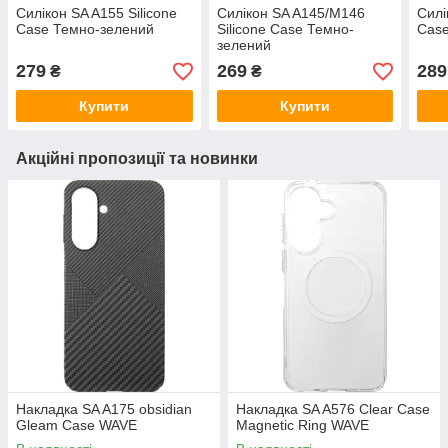
Силікон SA A155 Silicone
Силікон SA A145/M146
Силі
Case Темно-зелений
Silicone Case Темно-
Case
зелений
279
269
289
₴
₴
Купити
Купити
Акційні пропозиції та новинки
Накладка SA A175 obsidian
Накладка SA A576 Clear Case
Gleam Case WAVE
Magnetic Ring WAVE