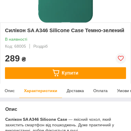
Силікон SA A346 Silicone Case Темно-зелений
В наявності
Код: 68005
Роздріб
289
₴
Купити
Опис
Характеристики
Доставка
Оплата
Умови 
Опис
Силікон SA A346 Silicone Case
— якісний чохол, який
захистить смартфон від пошкоджень. Дуже практичний у
використанні, добре фіксується в руці.