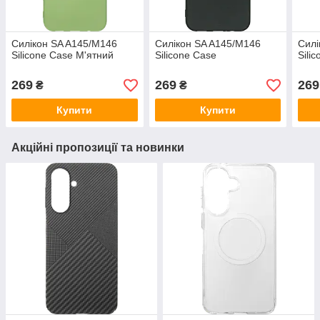
Силікон SA A145/M146
Силікон SA A145/M146
Силі
Silicone Case М'ятний
Silicone Case
Sili
269
269
269
₴
₴
Купити
Купити
Акційні пропозиції та новинки