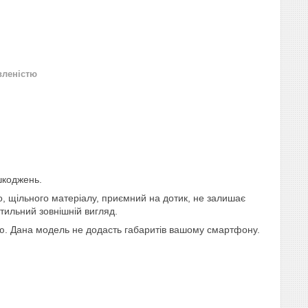
вленістю
шкоджень.
го, щільного матеріалу, приємний на дотик, не залишає
стильний зовнішній вигляд.
рою. Дана модель не додасть габаритів вашому смартфону.