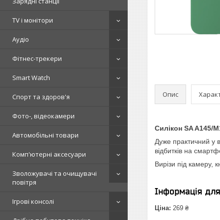
Зарядні станції
TV і монітори
Аудіо
Фітнес-трекери
Smart Watch
Опис
Харак
Спорт та здоров'я
Фото-, відеокамери
Силікон SA A145/M
Автомобільні товари
Дуже практичний у в
відбитків на смартф
Комп'ютерні аксесуари
Вирізи під камеру, 
Зволожувачі та очищувачі
повітря
Інформація дл
Ігрові консолі
Ціна:
269 ₴