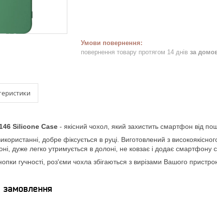
повернення товару протягом 14 днів
за домо
теристики
146 Silicone Case
- якісний чохол, який захистить смартфон від по
икористанні, добре фіксується в руці. Виготовлений з високоякісно
оні, дуже легко утримується в долоні, не ковзає і додає смартфону 
кнопки гучності, роз'єми чохла збігаються з вирізами Вашого прист
я замовлення