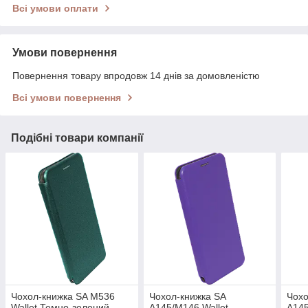
Всі умови оплати
Умови повернення
Повернення товару впродовж 14 днів за домовленістю
Всі умови повернення
Подібні товари компанії
Чохол-книжка SA M536
Чохол-книжка SA
Чохо
Wallet Темно-зелений
A145/M146 Wallet
A145