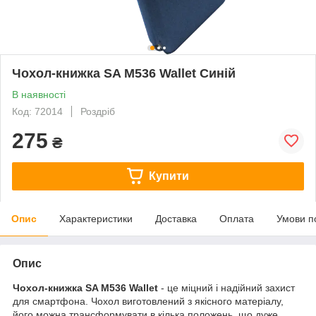
Чохол-книжка SA M536 Wallet Синій
В наявності
Код: 72014
Роздріб
275
₴
Купити
Опис
Характеристики
Доставка
Оплата
Умови п
Опис
Чохол-книжка SA M536 Wallet
- це міцний і надійний захист
для смартфона. Чохол виготовлений з якісного матеріалу,
його можна трансформувати в кілька положень, що дуже