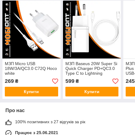
МЗП Micro USB
МЗП Baseus 20W Super Si
МЗП 
18W/3A/QC3.0 C72Q Hoco
Quick Charger PD+QC3.0
Plus
white
Type C to Lightning
USB
(TZCCSUP-B02) white
269
599
245
₴
₴
Купити
Купити
Про нас
100% позитивних з 27 відгуків за рік
Працює з 25.06.2021