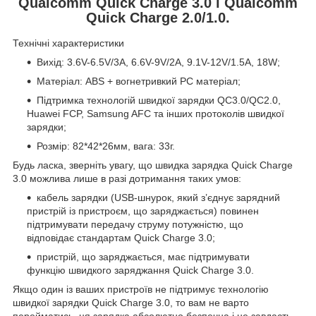
Qualcomm Quick Charge 3.0 і Qualcomm
Quick Charge 2.0/1.0.
Технічні характеристики
Вихід: 3.6V-6.5V/3A, 6.6V-9V/2A, 9.1V-12V/1.5A, 18W;
Матеріал: ABS + вогнетривкий PC матеріал;
Підтримка технологій швидкої зарядки QC3.0/QC2.0,
Huawei FCP, Samsung AFC та інших протоколів швидкої
зарядки;
Розмір: 82*42*26мм, вага: 33г.
Будь ласка, зверніть увагу, що швидка зарядка Quick Charge
3.0 можлива лише в разі дотримання таких умов:
кабель зарядки (USB-шнурок, який з’єднує зарядний
пристрій із пристроєм, що заряджається) повинен
підтримувати передачу струму потужністю, що
відповідає стандартам Quick Charge 3.0;
пристрій, що заряджається, має підтримувати
функцію швидкого заряджання Quick Charge 3.0.
Якщо один із ваших пристроїв не підтримує технологію
швидкої зарядки Quick Charge 3.0, то вам не варто