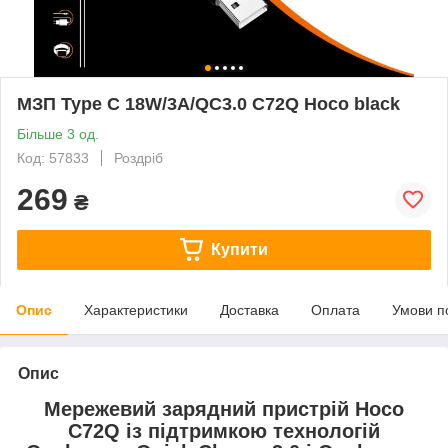
МЗП Type C 18W/3A/QC3.0 C72Q Hoco black
Більше 3 од.
Код: 57833
Роздріб
269
₴
Купити
Опис
Характеристики
Доставка
Оплата
Умови п
Опис
Мережевий зарядний пристрій Hoco
C72Q із підтримкою технологій