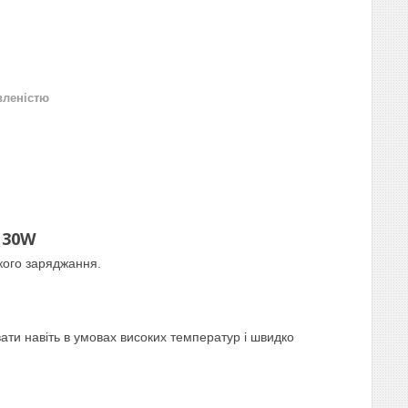
вленістю
D 30W
кого заряджання.
ти навіть в умовах високих температур і швидко