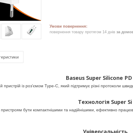
повернення товару протягом 14 днів
за домо
теристики
Baseus Super Silicone P
пристрій із роз'ємом Type-C, який підтримує різні протоколи швид
Технологія Super Si
 пристроям бути компактнішими та надійнішими, ефективно працюва
Універсальність