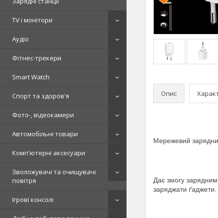
Зарядні станції
TV і монітори
Аудіо
Фітнес-трекери
Smart Watch
Опис
Харак
Спорт та здоров'я
Фото-, відеокамери
Автомобільні товари
Мережевий зарядний 
Комп'ютерні аксесуари
Зволожувачі та очищувачі
повітря
Дає змогу зарядним
заряджати ґаджети.
Ігрові консолі