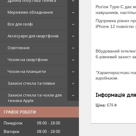
Дрібна побутова техніка
Роз'єм Type-C дає м
Мережеве обладнання
навушників, настіль
Підтримка різних пр
Все для селфі
iPhone 12 повністю 
Аксесуари для смартфонів
Освітлення
Вбудований інтелект
6-рівневий захист з
Чохли на смартфони
Чохли на планшети
*Характеристики та 
виробником.
Захисні стекла та плівки
Інформація дл
Захисні стекла та чохли для
техніки Apple
Ціна:
679 ₴
ГРАФІК РОБОТИ
Понеділок
09:00
19:00
Вівторок
09:00
19:00