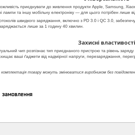
ожливість приєднувати до живлення продукти Apple, Samsung, Xiaom
ні лампи та іншу мобільну електроніку — для цього потрібен лише в
отоколів швидкого заряджання, включно з PD 3.0 і QC 3.0, забезпе
заряджається лише за 1 годину 40 хвилин.
Захисні властивост
уальний чип розпізнає тип приєднаного пристрою та рівень заряду 
ахищає ваші ґаджети від надмірної напруги, перезаряджання, перегр
комплектація товару можуть змінюватися виробником без повідомлення.
я замовлення