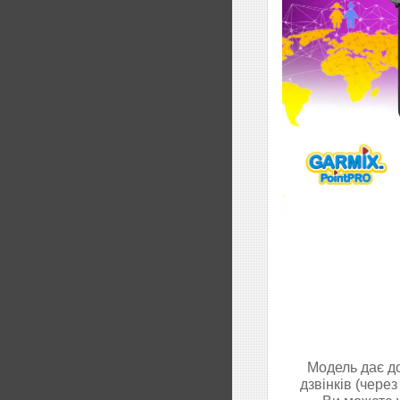
Модель дає до
дзвінків (через