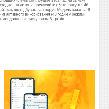
одших членів сім'ї. Будьте весь час на зв'язку,
ходження дитини, послухайте обстановку, в якій
найтеся, що відбувається поруч. Модель важить 49
жимі активного використання (48 годин у режимі
комендовано користувачам 6+ років.