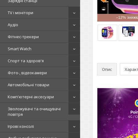
Зарядні станції
TV і монітори
–12%
Аудіо
Фітнес-трекери
Smart Watch
Спорт та здоров'я
Опис
Харак
Фото-, відеокамери
Автомобільні товари
Комп'ютерні аксесуари
Зволожувачі та очищувачі
повітря
Ігрові консолі