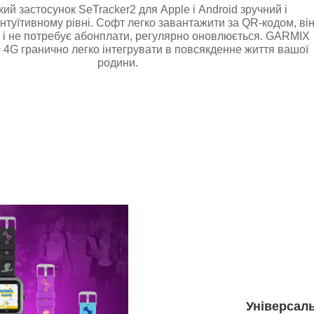
кий застосунок SeTracker2 для Apple і Android зручний і
інтуїтивному рівні. Софт легко завантажити за QR-кодом, ві
 і не потребує абонплати, регулярно оновлюється. GARMIX
 4G гранично легко інтегрувати в повсякденне життя вашої
родини.
Універсал