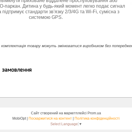
увімкнути приховане віддалене прослуховування або
-паркан. Дитина у будь-який момент легко подає сигнал
 підтримує стандарти зв'язку 2/3/4G та Wi-Fi, сумісна з
системою GPS.
комплектація товару можуть змінюватися виробником без попередження.
я замовлення
Сайт створений на маркетплейсі
Prom.ua
MobiOpt |
Поскаржитися на контент
|
Політика конфіденційності
Select Language
▼