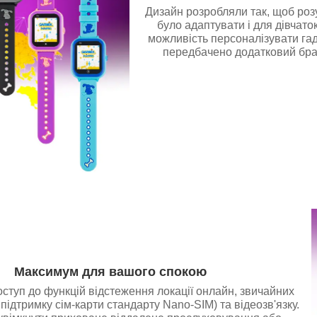
Дизайн розробляли так, щоб ро
було адаптувати і для дівчаток
можливість персоналізувати гад
передбачено додатковий брас
Максимум для вашого спокою
ступ до функцій відстеження локації онлайн, звичайних
 підтримку сім-карти стандарту Nano-SIM) та відеозв'язку.