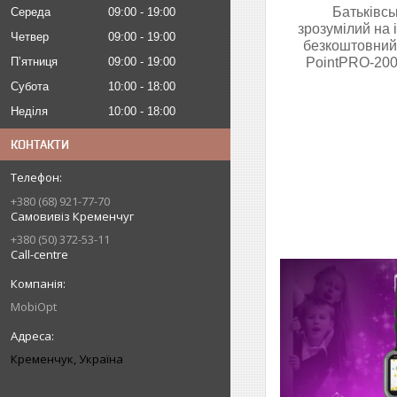
Батьківсь
Середа
09:00
19:00
зрозумілий на 
Четвер
09:00
19:00
безкоштовний
Пʼятниця
09:00
19:00
PointPRO-200
Субота
10:00
18:00
Неділя
10:00
18:00
КОНТАКТИ
+380 (68) 921-77-70
Самовивіз Кременчуг
+380 (50) 372-53-11
Call-centre
MobiOpt
Кременчук, Україна