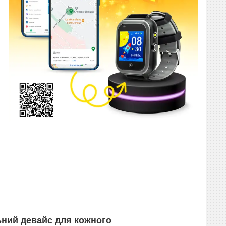
н
ьний девайс для кожного