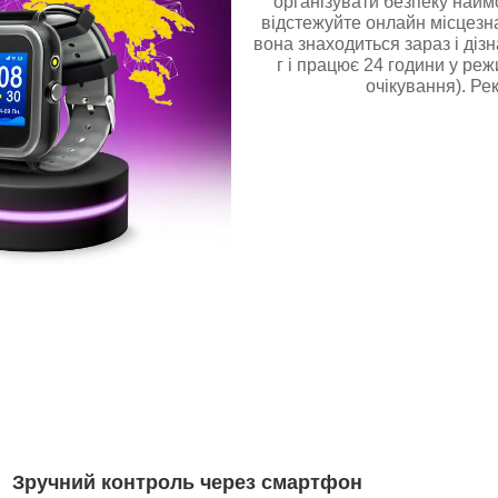
організувати безпеку наймол
відстежуйте онлайн місцезна
вона знаходиться зараз і діз
г і працює 24 години у ре
очікування). Ре
Зручний контроль через смартфон