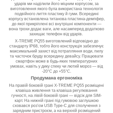
ударів ми наділили його міцним корпусом, за
виготовлення якого була використана технологія
подвійного лиття пластику й гуми. Всередині
корпусу встановлена титанова пластина-демпфер,
до якої прикріплені всі внутрішні компоненти —
вона трохи додає ваги, але насамперед додатково
захищає телефон від ударів.
X-TREME PQ55 виготовлений відповідно до
стандарту IP68, тобто його конструкція забезпечує
максимальний захист від потрапляння води, пилу
та часточок бруду всередину девайсу. Працювати
смартфон може в будь-яких температурних
умовах, навіть у дику спеку чи лютий мороз — від
-20°C до +55°C.
Продумана ергономіка
На правій боковій грані X-TREME PQ55 розміщені
клавіша живлення та клавіша регулювання
гучності, на лівій боковій грані — відсік для SIM-
карт. На нижній грані під гумовою заглушкою
сховався роз’єм USB Type-C для сполучення з
зарядним пристроєм, а на верхній розміщений