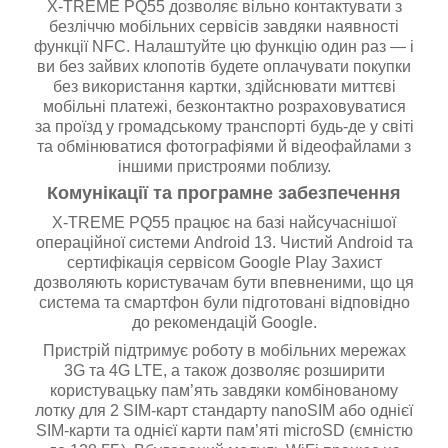
X-TREME PQ55 дозволяє вільно контактувати з
безліччю мобільних сервісів завдяки наявності
функції NFC. Налаштуйте цю функцію один раз — і
ви без зайвих клопотів будете оплачувати покупки
без використання картки, здійснювати миттєві
мобільні платежі, безконтактно розраховуватися
за проїзд у громадському транспорті будь-де у світі
та обмінюватися фотографіями й відеофайлами з
іншими пристроями поблизу.
Комунікації та програмне забезпечення
X-TREME PQ55 працює на базі найсучаснішої
операційної системи Android 13. Чистий Android та
сертифікація сервісом Google Play Захист
дозволяють користувачам бути впевненими, що ця
система та смартфон були підготовані відповідно
до рекомендацій Google.
Пристрій підтримує роботу в мобільних мережах
3G та 4G LTE, а також дозволяє розширити
користувацьку пам’ять завдяки комбінованому
лотку для 2 SIM-карт стандарту nanoSIM або однієї
SIM-карти та однієї карти пам’яті microSD (ємністю