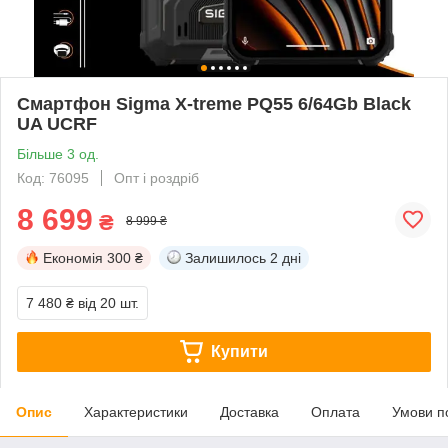
Смартфон Sigma X-treme PQ55 6/64Gb Black
UA UCRF
Більше 3 од.
Код: 76095
Опт і роздріб
8 699
₴
8 999 ₴
Економія
300 ₴
Залишилось
2 дні
7 480 ₴
від 20 шт.
Купити
Опис
Характеристики
Доставка
Оплата
Умови п