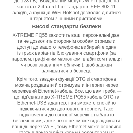
до 128 ГБ). Вбудований модуль WiFi працює на
частотах 2,4 та 5 ГГц стандартів IEEE 802.11
a/b/g/n, а функція WiFi Hotspot дозволяє ділитися
інтернетом з іншими пристроями.
Високі стандарти безпеки
X-TREME PQ55 захистить ваші персональні дані
та не дозволить стороннім особам отримати
доступ до вашого телефона: вибирайте один
із трьох варіантів блокування смартфона (за
паролем, графічним малюнком, відбитком пальця
чи розпізнаванням обличчя), щоб завжди
залишатися в безпеці.
Крім того, завдяки функції OTG зі смартфона
можна роздавати й отримувати інтернет через
мережевий Ethernet-кабель. Все, що вам треба —
це під’єднати до X-TREME PQ55 кабель OTG та
Ethernet-USB адаптер, і ви зможете спокійно
підключатися до дротового інтернету. Таке
підключення до світової мережі є набагато
безпечнішим, адже ніхто не зможе відслідкувати
ваші дії через Wi-Fi, тому Ethernet може особливо
стати в пригоді військовим і волонтерам на