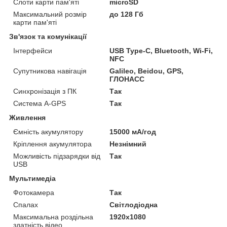
Слоти карти пам'яті
microSD
Максимальний розмір
до 128 Гб
карти пам'яті
Зв'язок та комунікації
Інтерфейси
USB Type-C, Bluetooth, Wi-Fi,
NFC
Супутникова навігація
Galileo, Beidou, GPS,
ГЛОНАСС
Синхронізація з ПК
Так
Система A-GPS
Так
Живлення
Ємність акумулятору
15000 мА/год
Кріплення акумулятора
Незнімний
Можливість підзарядки від
Так
USB
Мультимедіа
Фотокамера
Так
Спалах
Світлодіодна
Максимальна роздільна
1920x1080
здатність відео