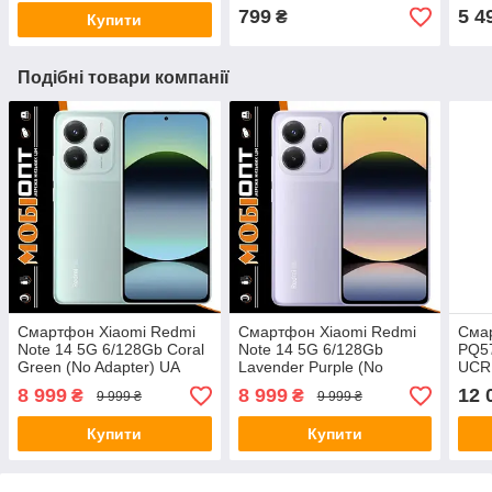
799
5 4
₴
Купити
Подібні товари компанії
Смартфон Xiaomi Redmi
Смартфон Xiaomi Redmi
Смар
Note 14 5G 6/128Gb Coral
Note 14 5G 6/128Gb
PQ57
Green (No Adapter) UA
Lavender Purple (No
UCR
UCRF
Adapter) UA UCRF
8 999
8 999
12 
₴
₴
9 999 ₴
9 999 ₴
Купити
Купити