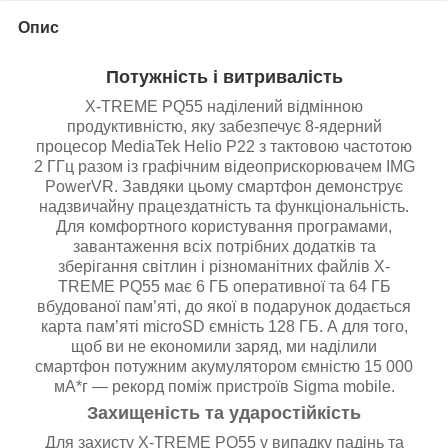
Опис
Потужність і витривалість
X-TREME PQ55 наділений відмінною
продуктивністю, яку забезпечує 8-ядерний
процесор MediaTek Helio P22 з тактовою частотою
2 ГГц разом із графічним відеоприскорювачем IMG
PowerVR. Завдяки цьому смартфон демонструє
надзвичайну працездатність та функціональність.
Для комфортного користування програмами,
завантаження всіх потрібних додатків та
зберігання світлин і різноманітних файлів X-
TREME PQ55 має 6 ГБ оперативної та 64 ГБ
вбудованої пам’яті, до якої в подарунок додається
карта пам’яті microSD ємність 128 ГБ. А для того,
щоб ви не економили заряд, ми наділили
смартфон потужним акумулятором ємністю 15 000
мА*г — рекорд поміж пристроїв Sigma mobile.
Захищеність та ударостійкість
Для захисту X-TREME PQ55 у випадку падінь та