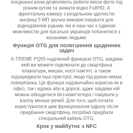
поєднанні вони дозволяють робити якісні фото під
різним кутом та знімати відео FullHD. А
фронтальну камеру з роздільною здатністю
матриці 5 МП зручно використовувати для
відеодзвінків рідним, які в наш час є єдиною
можливістю для багатьох українців побачитися з
коханими людьми.
Функція OTG для полегшення щоденних
задач
X-TREME PQ55 наділений функцією OTG, завдяки
якій ви можете підключати до смартфона
клавіатури, мишки, носії пам’яті, а також
підзаряджати інші пристрої, якщо під рукою немає
повербанка. Ця функція надзвичайно корисна як в
офісі, так і вдома або в дорозі, адже завдяки ній
можна обходитися без комп’ютера і пакувати у
валізу менше речей. Для того, щоб почати
користуватися цим функціоналом одразу після
придбання смартфону, потрібно придбати
спеціальний кабель OTG.
Крок у майбутнє з NFC