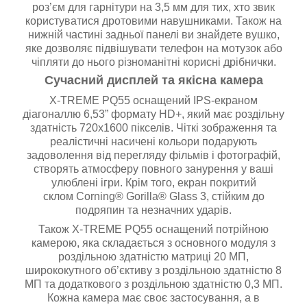
роз’єм для гарнітури на 3,5 мм для тих, хто звик
користуватися дротовими навушниками. Також на
нижній частині задньої панелі ви знайдете вушко,
яке дозволяє підвішувати телефон на мотузок або
чіпляти до нього різноманітні корисні дрібнички.
Сучасний дисплей та якісна камера
X-TREME PQ55 оснащений IPS-екраном
діагоналлю 6,53” формату HD+, який має роздільну
здатність 720х1600 пікселів. Чіткі зображення та
реалістичні насичені кольори подарують
задоволення від перегляду фільмів і фотографій,
створять атмосферу повного занурення у ваші
улюблені ігри. Крім того, екран покритий
склом Corning® Gorilla® Glass 3, стійким до
подряпин та незначних ударів.
Також X-TREME PQ55 оснащений потрійною
камерою, яка складається з основного модуля з
роздільною здатністю матриці 20 МП,
ширококутного об’єктиву з роздільною здатністю 8
МП та додаткового з роздільною здатністю 0,3 МП.
Кожна камера має своє застосування, а в