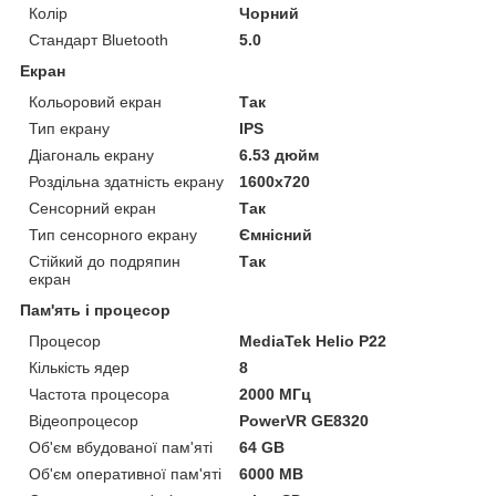
Колір
Чорний
Стандарт Bluetooth
5.0
Екран
Кольоровий екран
Так
Тип екрану
IPS
Діагональ екрану
6.53 дюйм
Роздільна здатність екрану
1600x720
Сенсорний екран
Так
Тип сенсорного екрану
Ємнісний
Стійкий до подряпин
Так
екран
Пам'ять і процесор
Процесор
MediaTek Helio P22
Кількість ядер
8
Частота процесора
2000 МГц
Відеопроцесор
PowerVR GE8320
Об'єм вбудованої пам'яті
64 GB
Об'єм оперативної пам'яті
6000 MB