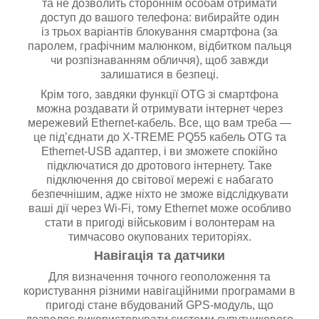
та не дозволить стороннім особам отримати
доступ до вашого телефона: вибирайте один
із трьох варіантів блокування смартфона (за
паролем, графічним малюнком, відбитком пальця
чи розпізнаванням обличчя), щоб завжди
залишатися в безпеці.
Крім того, завдяки функції OTG зі смартфона
можна роздавати й отримувати інтернет через
мережевий Ethernet-кабель. Все, що вам треба —
це під’єднати до X-TREME PQ55 кабель OTG та
Ethernet-USB адаптер, і ви зможете спокійно
підключатися до дротового інтернету. Таке
підключення до світової мережі є набагато
безпечнішим, адже ніхто не зможе відслідкувати
ваші дії через Wi-Fi, тому Ethernet може особливо
стати в пригоді військовим і волонтерам на
тимчасово окупованих територіях.
Навігація та датчики
Для визначення точного геоположення та
користування різними навігаційними програмами в
пригоді стане вбудований GPS-модуль, що