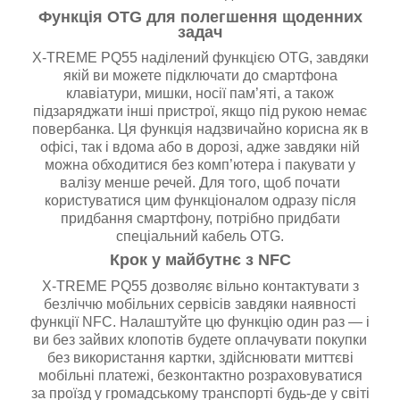
Функція OTG для полегшення щоденних
задач
X-TREME PQ55 наділений функцією OTG, завдяки
якій ви можете підключати до смартфона
клавіатури, мишки, носії пам’яті, а також
підзаряджати інші пристрої, якщо під рукою немає
повербанка. Ця функція надзвичайно корисна як в
офісі, так і вдома або в дорозі, адже завдяки ній
можна обходитися без комп’ютера і пакувати у
валізу менше речей. Для того, щоб почати
користуватися цим функціоналом одразу після
придбання смартфону, потрібно придбати
спеціальний кабель OTG.
Крок у майбутнє з NFC
X-TREME PQ55 дозволяє вільно контактувати з
безліччю мобільних сервісів завдяки наявності
функції NFC. Налаштуйте цю функцію один раз — і
ви без зайвих клопотів будете оплачувати покупки
без використання картки, здійснювати миттєві
мобільні платежі, безконтактно розраховуватися
за проїзд у громадському транспорті будь-де у світі