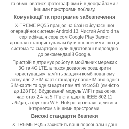
та обмінюватися фотографіями й відеофайлами з
іншими пристроями поблизу.
Комунікації та програмне забезпечення
X-TREME PQ55 працює на базі найсучаснішої
операційної системи Android 13. Чистий Android та
сертифікація сервісом Google Play Захист
дозволяють користувачам бути впевненими, що ця
система та смартфон були підготовані відповідно
до рекомендацій Google.
Пристрій підтримує роботу в мобільних мережах
3G та 4G LTE, а також дозволяє розширити
користувацьку пам’ять завдяки комбінованому
лотку для 2 SIM-карт стандарту nanoSIM або однієї
SIM-карти та однієї карти пам’яті microSD (ємністю
до 128 ГБ). Вбудований модуль WiFi працює на
частотах 2,4 та 5 ГГц стандартів IEEE 802.11
a/b/g/n, а функція WiFi Hotspot дозволяє ділитися
інтернетом з іншими пристроями.
Високі стандарти безпеки
X-TREME PQ55 захистить ваші персональні дані