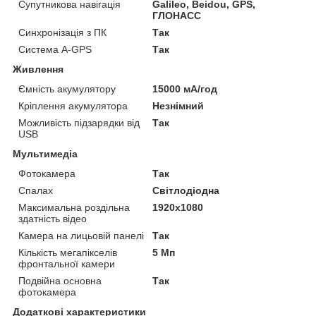
Супутникова навігація
Galileo, Beidou, GPS,
ГЛОНАСС
Синхронізація з ПК
Так
Система A-GPS
Так
Живлення
Ємність акумулятору
15000 мА/год
Кріплення акумулятора
Незнімний
Можливість підзарядки від
Так
USB
Мультимедіа
Фотокамера
Так
Спалах
Світлодіодна
Максимальна роздільна
1920x1080
здатність відео
Камера на лицьовій панелі
Так
Кількість мегапікселів
5 Мп
фронтальної камери
Подвійна основна
Так
фотокамера
Додаткові характеристики