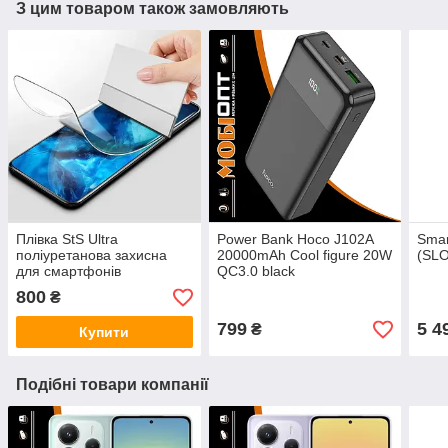
З цим товаром також замовляють
Плівка StS Ultra
Power Bank Hoco J102A
Smar
поліуретанова захисна
20000mAh Cool figure 20W
(SLO
для смартфонів
QC3.0 black
800
₴
799
5 4
₴
Купити
Подібні товари компанії