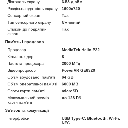
Діагональ екрану
6.53 дюйм
Роздільна здатність екрану
1600x720
Сенсорний екран
Так
Тип сенсорного екрану
Ємнісний
Стійкий до подряпин
Так
екран
Пам'ять і процесор
Процесор
MediaTek Helio P22
Кількість ядер
8
Частота процесора
2000 МГц
Відеопроцесор
PowerVR GE8320
Об'єм вбудованої пам'яті
64 GB
Об'єм оперативної пам'яті
6000 MB
Слоти карти пам'яті
microSD
Максимальний розмір
до 128 Гб
карти пам'яті
Зв'язок та комунікації
Інтерфейси
USB Type-C, Bluetooth, Wi-Fi,
NFC