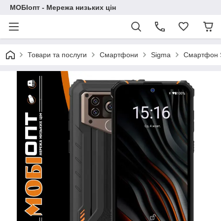
МОБІопт - Мережа низьких цін
Товари та послуги
Смартфони
Sigma
Смартфон S