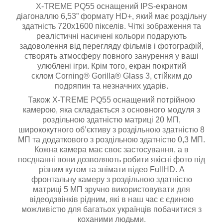
X-TREME PQ55 оснащений IPS-екраном
діагоналлю 6,53” формату HD+, який має роздільну
здатність 720х1600 пікселів. Чіткі зображення та
реалістичні насичені кольори подарують
задоволення від перегляду фільмів і фотографій,
створять атмосферу повного занурення у ваші
улюблені ігри. Крім того, екран покритий
склом Corning® Gorilla® Glass 3, стійким до
подряпин та незначних ударів.
Також X-TREME PQ55 оснащений потрійною
камерою, яка складається з основного модуля з
роздільною здатністю матриці 20 МП,
ширококутного об’єктиву з роздільною здатністю 8
МП та додаткового з роздільною здатністю 0,3 МП.
Кожна камера має своє застосування, а в
поєднанні вони дозволяють робити якісні фото під
різним кутом та знімати відео FullHD. А
фронтальну камеру з роздільною здатністю
матриці 5 МП зручно використовувати для
відеодзвінків рідним, які в наш час є єдиною
можливістю для багатьох українців побачитися з
коханими людьми.