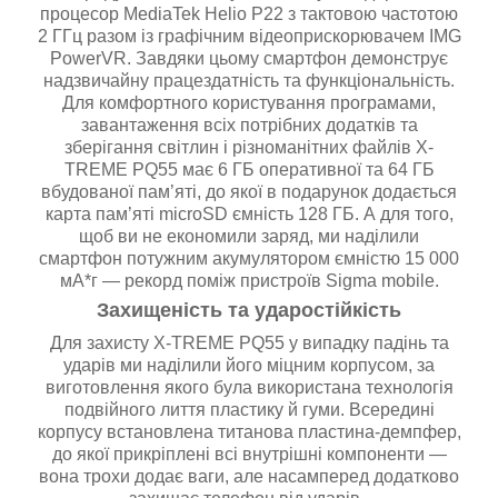
процесор MediaTek Helio P22 з тактовою частотою
2 ГГц разом із графічним відеоприскорювачем IMG
PowerVR. Завдяки цьому смартфон демонструє
надзвичайну працездатність та функціональність.
Для комфортного користування програмами,
завантаження всіх потрібних додатків та
зберігання світлин і різноманітних файлів X-
TREME PQ55 має 6 ГБ оперативної та 64 ГБ
вбудованої пам’яті, до якої в подарунок додається
карта пам’яті microSD ємність 128 ГБ. А для того,
щоб ви не економили заряд, ми наділили
смартфон потужним акумулятором ємністю 15 000
мА*г — рекорд поміж пристроїв Sigma mobile.
Захищеність та ударостійкість
Для захисту X-TREME PQ55 у випадку падінь та
ударів ми наділили його міцним корпусом, за
виготовлення якого була використана технологія
подвійного лиття пластику й гуми. Всередині
корпусу встановлена титанова пластина-демпфер,
до якої прикріплені всі внутрішні компоненти —
вона трохи додає ваги, але насамперед додатково