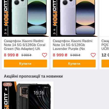
Смартфон Xiaomi Redmi
Смартфон Xiaomi Redmi
Смар
Note 14 5G 6/128Gb Coral
Note 14 5G 6/128Gb
PQ57
Green (No Adapter) UA
Lavender Purple (No
UCR
UCRF
Adapter) UA UCRF
8 999
8 999
12 
₴
₴
9 999 ₴
9 999 ₴
Купити
Купити
Акційні пропозиції та новинки
–3%