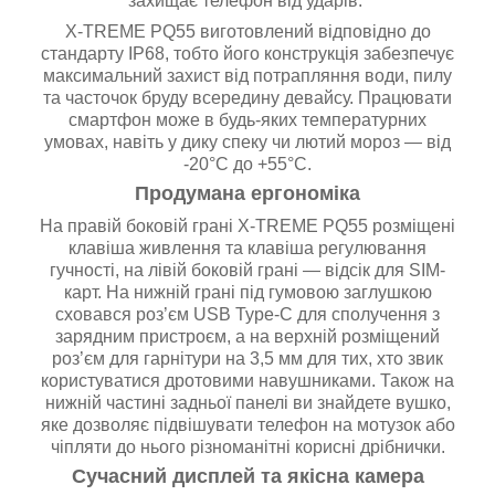
захищає телефон від ударів.
X-TREME PQ55 виготовлений відповідно до
стандарту IP68, тобто його конструкція забезпечує
максимальний захист від потрапляння води, пилу
та часточок бруду всередину девайсу. Працювати
смартфон може в будь-яких температурних
умовах, навіть у дику спеку чи лютий мороз — від
-20°C до +55°C.
Продумана ергономіка
На правій боковій грані X-TREME PQ55 розміщені
клавіша живлення та клавіша регулювання
гучності, на лівій боковій грані — відсік для SIM-
карт. На нижній грані під гумовою заглушкою
сховався роз’єм USB Type-C для сполучення з
зарядним пристроєм, а на верхній розміщений
роз’єм для гарнітури на 3,5 мм для тих, хто звик
користуватися дротовими навушниками. Також на
нижній частині задньої панелі ви знайдете вушко,
яке дозволяє підвішувати телефон на мотузок або
чіпляти до нього різноманітні корисні дрібнички.
Сучасний дисплей та якісна камера