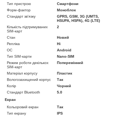
Тип пристрою
Смартфони
Форм-фактор
Моноблок
Стандарт зв'язку
GPRS, GSM, 3G (UMTS,
HSUPA, HSPA), 4G (LTE)
Кількість підтримуваних
2
SIM-карт
Стан
Новий
Репліка
Ні
ОС
Android
Тип SIM-карти
Nano-SIM
Режим роботи декількох
Поперемінний
SIM-карт
Матеріал корпусу
Пластик
Вологозахищений корпус
Так
Колір
Чорний
Стандарт Bluetooth
5.0
Екран
Кольоровий екран
Так
Тип екрану
IPS