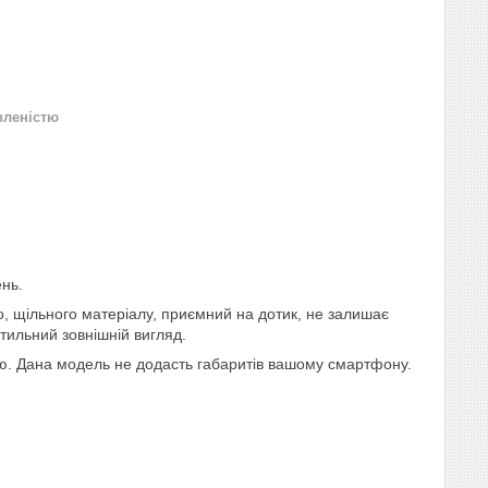
вленістю
ень.
го, щільного матеріалу, приємний на дотик, не залишає
стильний зовнішній вигляд.
рою. Дана модель не додасть габаритів вашому смартфону.