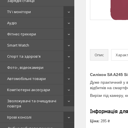
Зарядні станції
TV і монітори
Аудіо
Фітнес-трекери
Smart Watch
Опис
Харак
Спорт та здоров'я
Фото-, відеокамери
Силікон SA A245 Si
Автомобільні товари
Дуже практичний у в
відбитків на смартф
Комп'ютерні аксесуари
Вирізи під камеру, 
Зволожувачі та очищувачі
повітря
Інформація дл
Ігрові консолі
Ціна:
285 ₴