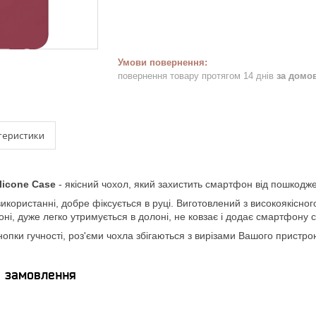
повернення товару протягом 14 днів
за домо
теристики
licone Case
- якісний чохол, який захистить смартфон від пошкодж
икористанні, добре фіксується в руці. Виготовлений з високоякісно
оні, дуже легко утримується в долоні, не ковзає і додає смартфону 
кнопки гучності, роз'єми чохла збігаються з вирізами Вашого прист
я замовлення