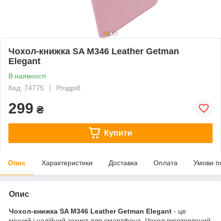
Чохол-книжка SA M346 Leather Getman
Elegant
В наявності
Код: 74775
Роздріб
299
₴
Купити
Опис
Характеристики
Доставка
Оплата
Умови п
Опис
Чохол-книжка SA M346 Leather Getman Elegant
- це
міцний і надійний захист для смартфона. Чохол виготовлений