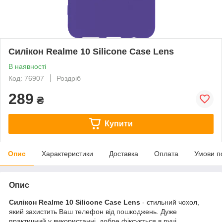
Силікон Realme 10 Silicone Case Lens
В наявності
Код: 76907
Роздріб
289
₴
Купити
Опис
Характеристики
Доставка
Оплата
Умови п
Опис
Силікон Realme 10 Silicone Case Lens
- стильний чохол,
який захистить Ваш телефон від пошкоджень. Дуже
практичний у використанні, добре фіксується в руці.