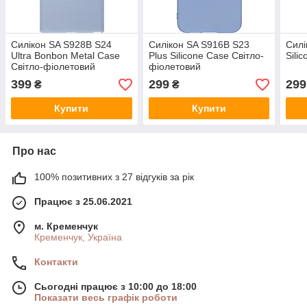
Силікон SA S928B S24
Силікон SA S916B S23
Силі
Ultra Bonbon Metal Case
Plus Silicone Case Світло-
Sili
Світло-фіолетовий
фіолетовий
399
299
299
₴
₴
Купити
Купити
Про нас
100% позитивних з 27 відгуків за рік
Працює з 25.06.2021
м. Кременчук
Кременчук, Україна
Контакти
Сьогодні працює з 10:00 до 18:00
Показати весь графік роботи