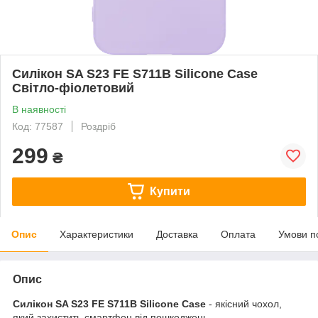
Силікон SA S23 FE S711B Silicone Case
Світло-фіолетовий
В наявності
Код: 77587
Роздріб
299
₴
Купити
Опис
Характеристики
Доставка
Оплата
Умови п
Опис
Силікон SA
S23 FE
S711B Silicone Case
- якісний чохол,
який захистить смартфон від пошкоджень.