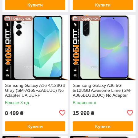
Купити
Купити
Подарунок
Подарунок
Samsung Galaxy A16 4/128GB
Samsung Galaxy A36 5G
Gray (SM-A165FZABEUC) No
6/128GB Awesome Lime (SM-
Adapter UA UCRF
A366BLGBEUC) No Adapter
UA UCRF
Більше 3 од.
В наявності
8 499
15 999
₴
₴
Купити
Купити