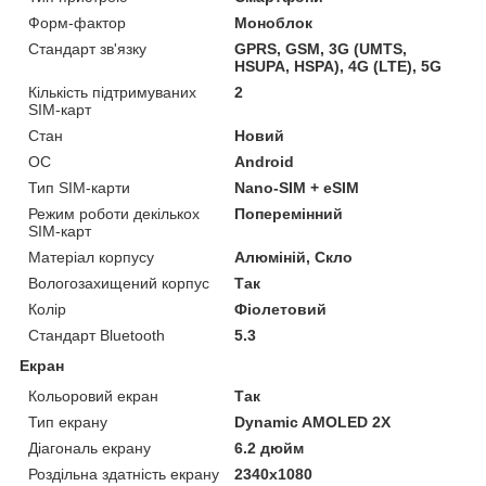
Форм-фактор
Моноблок
Стандарт зв'язку
GPRS, GSM, 3G (UMTS,
HSUPA, HSPA), 4G (LTE), 5G
Кількість підтримуваних
2
SIM-карт
Стан
Новий
ОС
Android
Тип SIM-карти
Nano-SIM + eSIM
Режим роботи декількох
Поперемінний
SIM-карт
Матеріал корпусу
Алюміній, Скло
Вологозахищений корпус
Так
Колір
Фіолетовий
Стандарт Bluetooth
5.3
Екран
Кольоровий екран
Так
Тип екрану
Dynamic AMOLED 2X
Діагональ екрану
6.2 дюйм
Роздільна здатність екрану
2340x1080