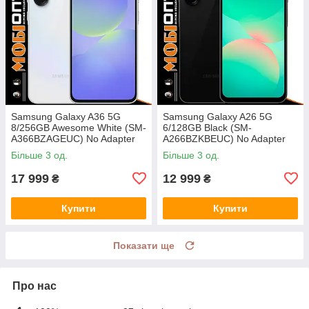
Samsung Galaxy A36 5G
Samsung Galaxy A26 5G
8/256GB Awesome White (SM-
6/128GB Black (SM-
A366BZAGEUC) No Adapter
A266BZKBEUC) No Adapter
UA UCRF
UA UCRF
Більше 3 од.
Більше 3 од.
17 999
12 999
₴
₴
Купити
Купити
Показати ще
Про нас