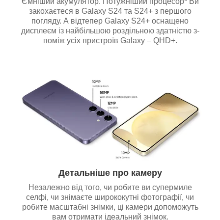
Ємніший акумулятор. Потужніший процесор* Ви
закохаєтеся в Galaxy S24 та S24+ з першого
погляду. А відтепер Galaxy S24+ оснащено
дисплеєм із найбільшою роздільною здатністю з-
поміж усіх пристроїв Galaxy – QHD+.
Детальніше про камеру
Незалежно від того, чи робите ви супермиле
селфі, чи знімаєте ширококутні фотографії, чи
робите масштабні знімки, ці камери допоможуть
вам отримати ідеальний знімок.