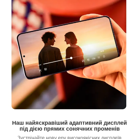
Наш найяскравіший адаптивний дисплей
під дією прямих сонячних променів
Зустрічайте нову еру високоякісних дисплеїв