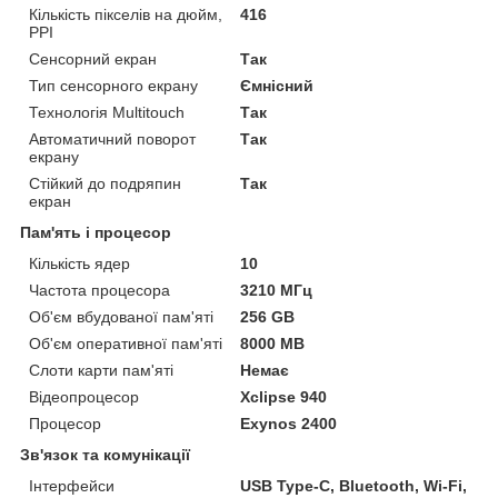
Кількість пікселів на дюйм,
416
PPI
Сенсорний екран
Так
Тип сенсорного екрану
Ємнісний
Технологія Multitouch
Так
Автоматичний поворот
Так
екрану
Стійкий до подряпин
Так
екран
Пам'ять і процесор
Кількість ядер
10
Частота процесора
3210 МГц
Об'єм вбудованої пам'яті
256 GB
Об'єм оперативної пам'яті
8000 MB
Слоти карти пам'яті
Немає
Відеопроцесор
Xclipse 940
Процесор
Exynos 2400
Зв'язок та комунікації
Інтерфейси
USB Type-C, Bluetooth, Wi-Fi,