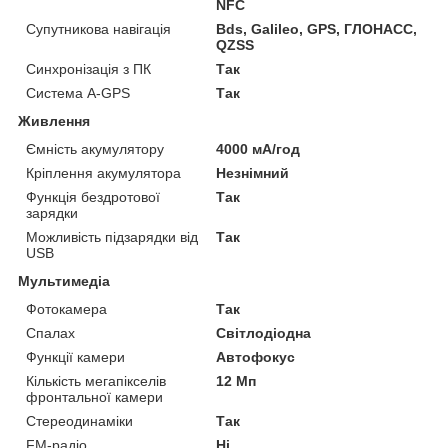
NFC
Супутникова навігація
Bds, Galileo, GPS, ГЛОНАСС,
QZSS
Синхронізація з ПК
Так
Система A-GPS
Так
Живлення
Ємність акумулятору
4000 мА/год
Кріплення акумулятора
Незнімний
Функція бездротової
Так
зарядки
Можливість підзарядки від
Так
USB
Мультимедіа
Фотокамера
Так
Спалах
Світлодіодна
Функції камери
Автофокус
Кількість мегапікселів
12 Мп
фронтальної камери
Стереодинаміки
Так
FM-радіо
Ні