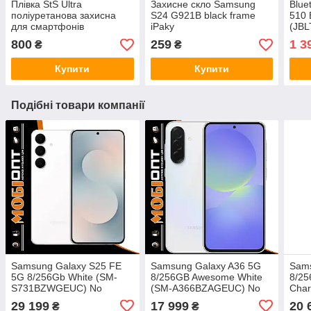
Плівка StS Ultra
Захисне скло Samsung
Blue
поліуретанова захисна
S24 G921B black frame
510 
для смартфонів
iPaky
(JBL
UA
800
259
1 3
₴
₴
Купити
Купити
Подібні товари компанії
Samsung Galaxy S25 FE
Samsung Galaxy A36 5G
Sams
5G 8/256Gb White (SM-
8/256GB Awesome White
8/2
S731BZWGEUC) No
(SM-A366BZAGEUC) No
Char
Adapter UA UCRF
Adapter UA UCRF
A37
29 199
17 999
20 
₴
₴
Adap