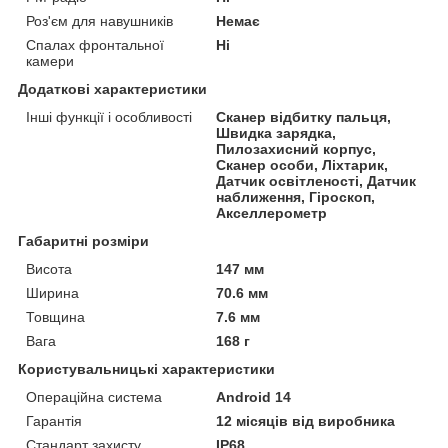
Роз'єм для навушників
Немає
Спалах фронтальної
Ні
камери
Додаткові характеристики
Інші функції і особливості
Сканер відбитку пальця,
Швидка зарядка,
Пилозахисний корпус,
Сканер особи, Ліхтарик,
Датчик освітленості, Датчик
наближення, Гіроскоп,
Акселлерометр
Габаритні розміри
Висота
147 мм
Ширина
70.6 мм
Товщина
7.6 мм
Вага
168 г
Користувальницькі характеристики
Операційна система
Android 14
Гарантія
12 місяців від виробника
Стандарт захисту
IP68