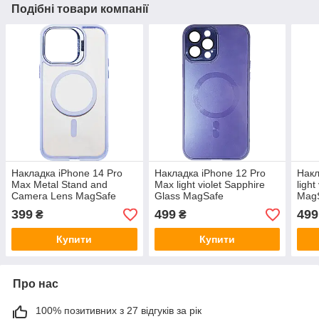
Подібні товари компанії
Накладка iPhone 14 Pro
Накладка iPhone 12 Pro
Накл
Max Metal Stand and
Max light violet Sapphire
light
Camera Lens MagSafe
Glass MagSafe
Mag
Light violet
399
499
499
₴
₴
Купити
Купити
Про нас
100% позитивних з 27 відгуків за рік