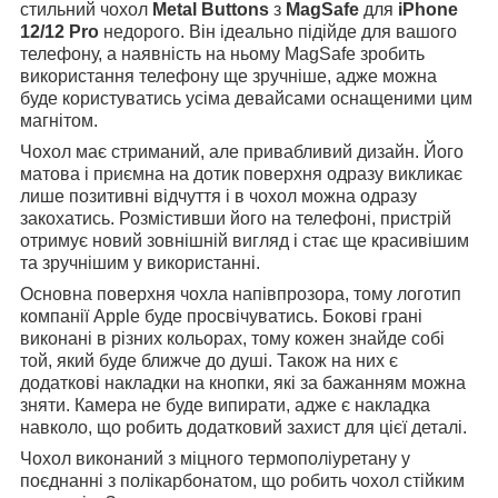
стильний чохол
Metal Buttons
з
MagSafe
для
iPhone
12/12 Pro
недорого. Він ідеально підійде для вашого
телефону, а наявність на ньому MagSafe зробить
використання телефону ще зручніше, адже можна
буде користуватись усіма девайсами оснащеними цим
магнітом.
Чохол має стриманий, але привабливий дизайн. Його
матова і приємна на дотик поверхня одразу викликає
лише позитивні відчуття і в чохол можна одразу
закохатись. Розмістивши його на телефоні, пристрій
отримує новий зовнішній вигляд і стає ще красивішим
та зручнішим у використанні.
Основна поверхня чохла напівпрозора, тому логотип
компанії Apple буде просвічуватись. Бокові грані
виконані в різних кольорах, тому кожен знайде собі
той, який буде ближче до душі. Також на них є
додаткові накладки на кнопки, які за бажанням можна
зняти. Камера не буде випирати, адже є накладка
навколо, що робить додатковий захист для цієї деталі.
Чохол виконаний з міцного термополіуретану у
поєднанні з полікарбонатом, що робить чохол стійким