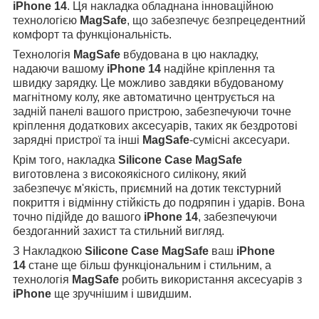
iPhone 14
. Ця накладка обладнана інноваційною
технологією
MagSafe
, що забезпечує безпрецедентний
комфорт та функціональність.
Технологія
MagSafe
вбудована в цю накладку,
надаючи вашому
iPhone 14
надійне кріплення та
швидку зарядку. Це можливо завдяки вбудованому
магнітному колу, яке автоматично центрується на
задній панелі вашого пристрою, забезпечуючи точне
кріплення додаткових аксесуарів, таких як бездротові
зарядні пристрої та інші
MagSafe
-сумісні аксесуари.
Крім того, накладка
Silicone Case MagSafe
виготовлена з високоякісного силікону, який
забезпечує м'якість, приємний на дотик текстурний
покриття і відмінну стійкість до подряпин і ударів. Вона
точно підійде до вашого
iPhone 14
, забезпечуючи
бездоганний захист та стильний вигляд.
З Накладкою
Silicone Case MagSafe
ваш
iPhone
14
стане ще більш функціональним і стильним, а
технологія
MagSafe
робить використання аксесуарів з
iPhone
ще зручнішим і швидшим.