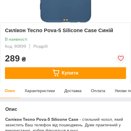
Силікон Tecno Pova-5 Silicone Case Синій
В наявності
Код: 80899
Роздріб
289
₴
Купити
Опис
Характеристики
Доставка
Оплата
Умови п
Опис
Силікон Tecno Pova-5 Silicone Case
- стильний чохол, який
захистить Ваш телефон від пошкоджень. Дуже практичний у
використанні, добре фіксується в руці.