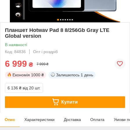
Планшет Hotwav Pad 8 8/256Gb Gray LTE
Global version
В наявності
Код: 84836
Опт і роздріб
6 999
₴
7 999 ₴
Економія
1000 ₴
Залишилось
1 день
6 136 ₴
від 20 шт.
Купити
Опис
Характеристики
Доставка
Оплата
Умови п