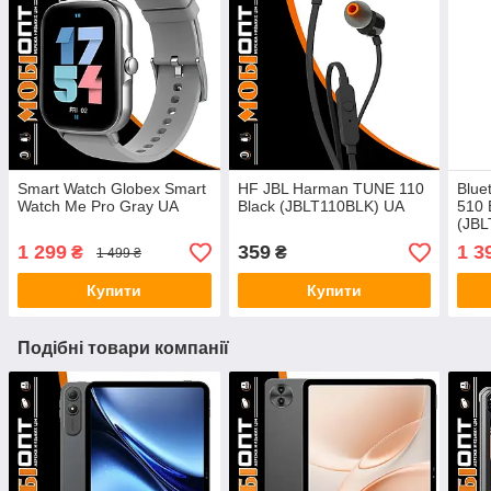
Smart Watch Globex Smart
HF JBL Harman TUNE 110
Blue
Watch Me Pro Gray UA
Black (JBLT110BLK) UA
510 
(JB
UA
1 299
359
1 3
₴
₴
1 499 ₴
Купити
Купити
Подібні товари компанії