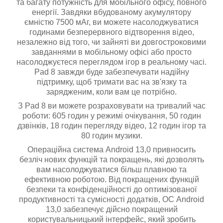
та багату потужність для мобільного офісу, повного
енергії. Завдяки вбудованому акумулятору
ємністю 7500 мАг, ви можете насолоджуватися
годинами безперервного відтворення відео,
незалежно від того, чи зайняті ви довгостроковими
завданнями в мобільному офісі або просто
насолоджуєтеся переглядом ігор в реальному часі.
Pad 8 завжди буде забезпечувати надійну
підтримку, щоб тримати вас на зв'язку та
зарядженим, коли вам це потрібно.
З Pad 8 ви можете розраховувати на тривалий час
роботи: 605 годин у режимі очікування, 50 годин
дзвінків, 18 годин перегляду відео, 12 годин ігор та
80 годин музики.
Операційна система Android 13,0 привносить
безліч нових функцій та покращень, які дозволять
вам насолоджуватися більш плавною та
ефективною роботою. Від покращених функцій
безпеки та конфіденційності до оптимізованої
продуктивності та сумісності додатків, ОС Android
13,0 забезпечує дійсно покращений
користувальницький інтерфейс, який зробить