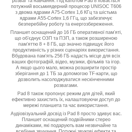
розваг та навчання. Під капотом Pad 8 ховається
потужний восьмиядерний процесор UNISOC T606
з двома ядрами A75-Cortex 1,6 КГц та шістьма
ядрами A55-Cortex 1,6 ГГц, що забезпечує
безперебійну роботу та енергозбереження.
Планшет оснащений до 16 ГБ оперативної пам'яті,
що об'єднує ОЗП та ПЗП, а також розширеною
пам'яттю 8 + 8 ГБ, що значно підвищує його
продуктивність у різних сценаріях використання.
Вбудована пам'ять 256 ГБ надасть місце для всіх
ваших фотографій, відео, музики, фільмів та ігор.
А якщо цього мало, можна розширити простір
зберігання до 1 ТБ за допомогою TF-карти, що
дозволить насолоджуватися нескінченними
розвагами.
Pad 8 також пропонує режим для дітей, який
ефективно захистить їх, налаштовуючи доступ до
мережі планшета та час використання.
Аудіовізуальний досвід із Pad 8 просто здивує вас.
Планшет оснащений подвійними стерео
динаміками, які подарують вам незвичайне та
всебічне звучання. Потужні звукові ефекти та