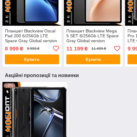
Планшет Blackview Oscal
Планшет Blackview Mega
План
Pad 200 6/256Gb LTE
5 SET 8/256Gb LTE Space
Pro 
Space Gray Global version
Gray Global version
LTE 
8 999
11 199
9 9
₴
₴
9 999 ₴
11 499 ₴
Купити
Купити
Акційні пропозиції та новинки
–9%