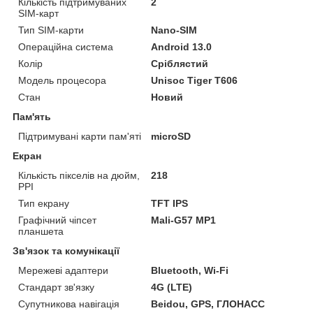
Кількість підтримуваних
2
SIM-карт
Тип SIM-карти
Nano-SIM
Операційна система
Android 13.0
Колір
Сріблястий
Модель процесора
Unisoc Tiger T606
Стан
Новий
Пам'ять
Підтримувані карти пам'яті
microSD
Екран
Кількість пікселів на дюйм,
218
PPI
Тип екрану
TFT IPS
Графічний чіпсет
Mali-G57 MP1
планшета
Зв'язок та комунікації
Мережеві адаптери
Bluetooth, Wi-Fi
Стандарт зв'язку
4G (LTE)
Супутникова навігація
Beidou, GPS, ГЛОНАСС