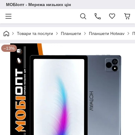
МОБІопт - Мережа низьких цін
Товари та послуги
Планшети
Планшети Hotwav
П
–13%