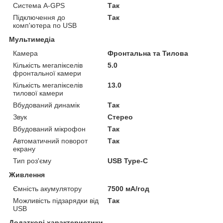
Система A-GPS
Так
Підключення до
Так
комп'ютера по USB
Мультимедіа
Камера
Фронтальна та Тилова
Кількість мегапікселів
5.0
фронтальної камери
Кількість мегапікселів
13.0
тилової камери
Вбудований динамік
Так
Звук
Стерео
Вбудований мікрофон
Так
Автоматичний поворот
Так
екрану
Тип роз'єму
USB Type-C
Живлення
Ємність акумулятору
7500 мА/год
Можливість підзарядки від
Так
USB
Додаткові характеристики