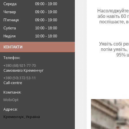
Середа
09:00
19:00
Насолоджуйтес
Четвер
09:00
19:00
або навіть 60
Пʼятниця
09:00
19:00
поспішаєте, 
Субота
10:00
18:00
Неділя
10:00
18:00
Уявіть собі ре
КОНТАКТИ
потім уявіть
95% ш
+380 (68) 921-77-70
Самовивіз Кременчуг
+380 (50) 372-53-11
Call-centre
MobiOpt
Кременчук, Україна