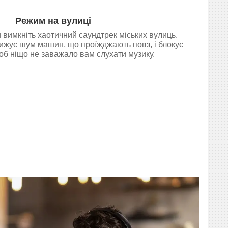
Режим на вулиці
 вимкніть хаотичний саундтрек міських вулиць.
ижує шум машин, що проїжджають повз, і блокує
об ніщо не заважало вам слухати музику.