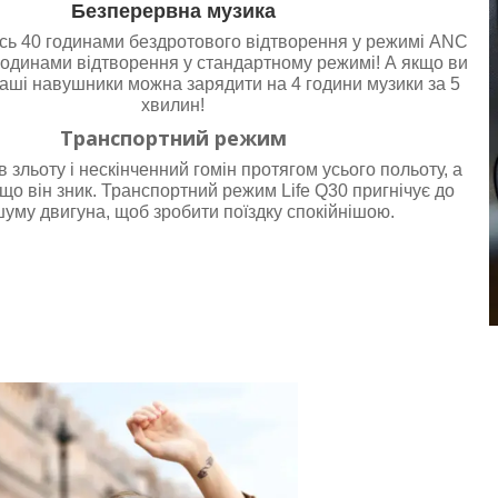
Безперервна музика
ь 40 годинами бездротового відтворення у режимі ANC
 годинами відтворення у стандартному режимі! А якщо ви
ваші навушники можна зарядити на 4 години музики за 5
хвилин!
Транспортний режим
в зльоту і нескінченний гомін протягом усього польоту, а
, що він зник. Транспортний режим Life Q30 пригнічує до
уму двигуна, щоб зробити поїздку спокійнішою.