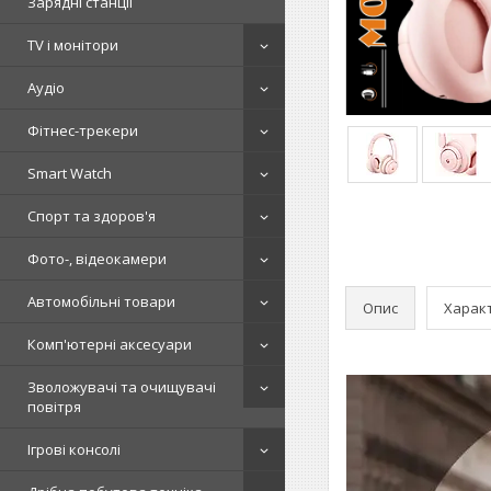
Зарядні станції
TV і монітори
Аудіо
Фітнес-трекери
Smart Watch
Спорт та здоров'я
Фото-, відеокамери
Автомобільні товари
Опис
Харак
Комп'ютерні аксесуари
Зволожувачі та очищувачі
повітря
Ігрові консолі