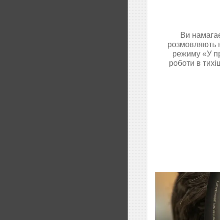
Ви намагає
розмовляють н
режиму «У п
роботи в тихі