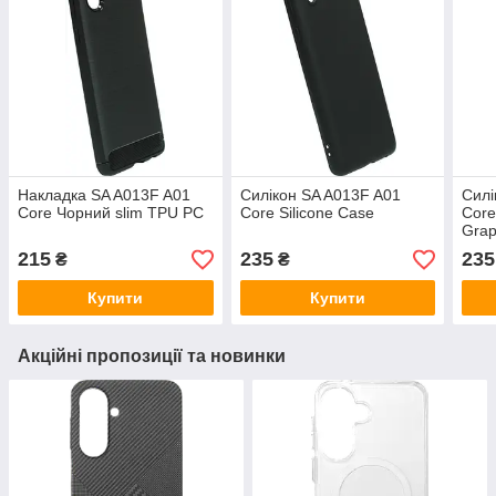
Накладка SA A013F A01
Силікон SA A013F A01
Силі
Core Чорний slim TPU PC
Core Silicone Case
Core
Grap
215
235
235
₴
₴
Купити
Купити
Акційні пропозиції та новинки