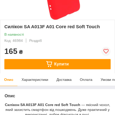
Силікон SA A013F A01 Core red Soft Touch
В наявності
Код: 46984
Роздріб
165
₴
Купити
Опис
Характеристики
Доставка
Оплата
Умови п
Опис
Силікон SA A013F A01 Core red Soft Touch
—
якісний чохол,
який захистить смартфон від пошкоджень. Дуже практичний у
використанні, добре фіксується в руці.