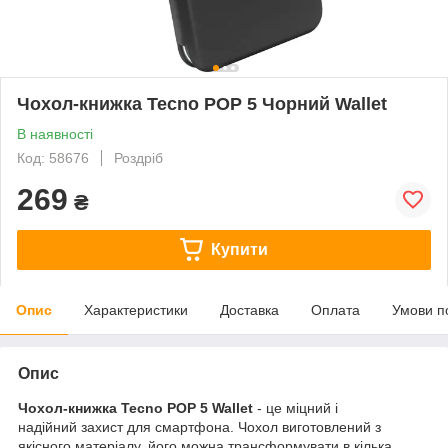
Чохол-книжка Tecno POP 5 Чорний Wallet
В наявності
Код: 58676
Роздріб
269
₴
Купити
Опис
Характеристики
Доставка
Оплата
Умови п
Опис
Чохол-книжка Tecno POP 5 Wallet
- це міцний і
надійний захист для смартфона. Чохол виготовлений з
якісного матеріалу, його можна трансформувати в кілька