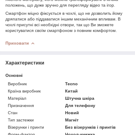
положень, що дуже зручно для перегляду відео та ігор.
Смартфон міцно фіксується в чохлі, що не дозволить йому
дряпатися або піддаватися іншим механічним впливам. В
чохлі присутні всі необхідні отвори, так що Ви зможете
користуватися своїм смартфоном з повним комфортом.
Приховати
Характеристики
Основні
Виробник
Tecno
Країна виробник
Китай
Матеріал
Штучна шкіра
Призначення
Для телефону
Стан
Новий
Тип застежки
Магніт
Візерунки і принти
Без візерунків і принтів
Форм-фактор
Чохол-книжка