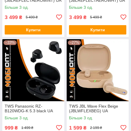
(JBLREFLECTAEROMINT) UA
(JBLREFLECTAEROWHT) UA
Більше 3 од.
Більше 3 од.
3 499
3 499
₴
₴
5 499 ₴
5 499 ₴
Купити
Купити
–33%
–27%
TWS Panasonic RZ-
TWS JBL Wave Flex Beige
B120WDG-K 5.3 black UA
(JBLWFLEXBEG) UA
Більше 3 од.
Більше 3 од.
999
1 599
₴
₴
1 499 ₴
2 199 ₴