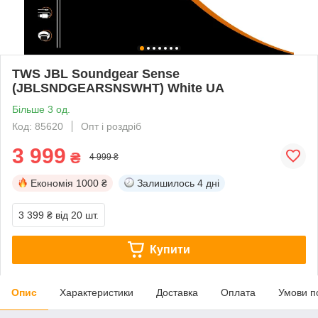
TWS JBL Soundgear Sense
(JBLSNDGEARSNSWHT) White UA
Більше 3 од.
Код: 85620
Опт і роздріб
3 999
₴
4 999 ₴
Економія
1000 ₴
Залишилось
4 дні
3 399 ₴
від 20 шт.
Купити
Опис
Характеристики
Доставка
Оплата
Умови п