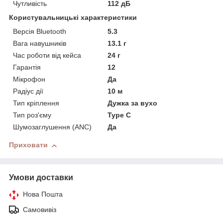
Чутливість
112 дБ
Користувальницькі характеристики
Версія Bluetooth
5.3
Вага навушників
13.1 г
Час роботи від кейса
24 г
Гарантія
12
Мікрофон
Да
Радіус дії
10 м
Тип кріплення
Дужка за вухо
Тип роз'єму
Type C
Шумозаглушення (ANC)
Да
Приховати
Умови доставки
Нова Пошта
Самовивіз