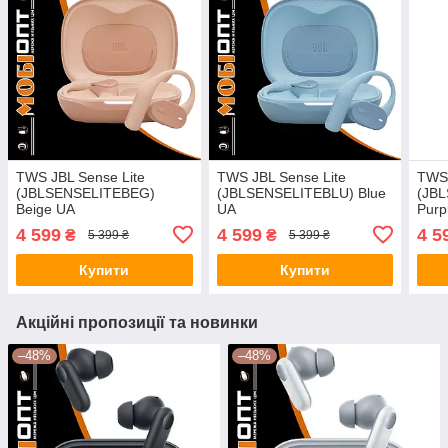
TWS JBL Sense Lite
TWS JBL Sense Lite
TWS 
(JBLSENSELITEBEG)
(JBLSENSELITEBLU) Blue
(JB
Beige UA
UA
Purp
4 599
4 599
4 5
₴
₴
5 399 ₴
5 399 ₴
Купити
Купити
Акційні пропозиції та новинки
–48%
–48%