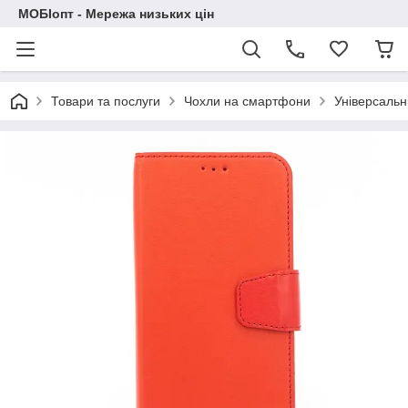
МОБІопт - Мережа низьких цін
Товари та послуги
Чохли на смартфони
Універсальн