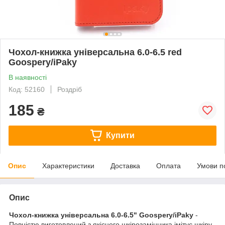
Чохол-книжка універсальна 6.0-6.5 red
Goospery/iPaky
В наявності
Код: 52160
Роздріб
185
₴
Купити
Опис
Характеристики
Доставка
Оплата
Умови п
Опис
Чохол-книжка універсальна 6.0-6.5" Goospery/iPaky
-
Повністю виготовлений з якісного шкірозамінника імітує шкіру,