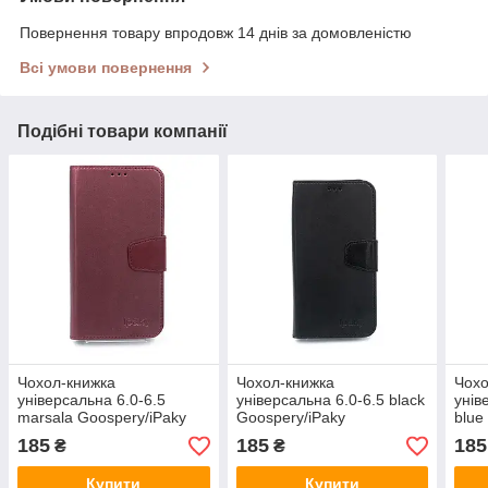
Повернення товару впродовж 14 днів за домовленістю
Всі умови повернення
Подібні товари компанії
Чохол-книжка
Чохол-книжка
Чохо
універсальна 6.0-6.5
універсальна 6.0-6.5 black
унів
marsala Goospery/iPaky
Goospery/iPaky
blue
185
185
185
₴
₴
Купити
Купити