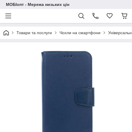
МОБІопт - Мережа низьких цін
Товари та послуги
Чохли на смартфони
Універсальн