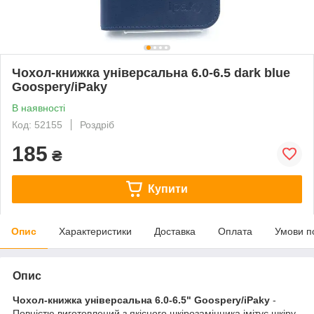
Чохол-книжка універсальна 6.0-6.5 dark blue
Goospery/iPaky
В наявності
Код: 52155
Роздріб
185
₴
Купити
Опис
Характеристики
Доставка
Оплата
Умови п
Опис
Чохол-книжка універсальна 6.0-6.5" Goospery/iPaky
-
Повністю виготовлений з якісного шкірозамінника імітує шкіру,