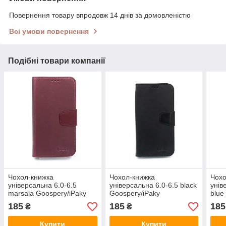
Повернення товару впродовж 14 днів за домовленістю
Всі умови повернення
Подібні товари компанії
Чохол-книжка
Чохол-книжка
Чохо
універсальна 6.0-6.5
універсальна 6.0-6.5 black
унів
marsala Goospery/iPaky
Goospery/iPaky
blue
185
185
185
₴
₴
Купити
Купити