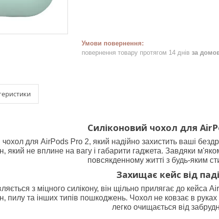
повернення товару протягом 14 днів
за домо
теристики
Силіконовий чохол для AirP
 чохол для AirPods Pro 2, який надійно захистить ваші без
он, який не вплине на вагу і габарити гаджета. Завдяки м'
повсякденному житті з будь-яким ст
Захищає кейс від пад
ляється з міцного силікону, він щільно прилягає до кейса A
н, пилу та інших типів пошкоджень. Чохол не ковзає в руках 
легко очищається від забруд