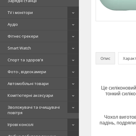
Зарядні станції
TV і монітори
Аудіо
Фітнес-трекери
Smart Watch
Опис
Харак
Спорт та здоров'я
Фото-, відеокамери
Автомобільні товари
Це силіконовий
тонкий силік
Комп'ютерні аксесуари
Зволожувачі та очищувачі
повітря
Чохол виготов
падінь, подряпи
Ігрові консолі