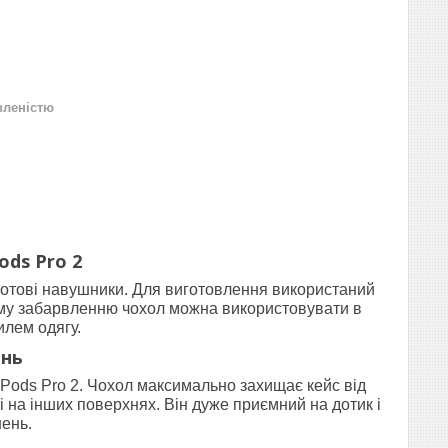
вленістю
ods Pro 2
дротові навушники. Для виготовлення використаний
якому забарвленню чохол можна використовувати в
илем одягу.
інь
irPods Pro 2. Чохол максимально захищає кейс від
і на інших поверхнях. Він дуже приємний на дотик і
нень.