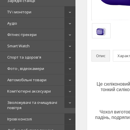
Зарядні станції
TV і монітори
Аудіо
Фітнес-трекери
Smart Watch
Опис
Харак
Спорт та здоров'я
Фото-, відеокамери
Автомобільні товари
Це силіконовий
тонкий силік
Комп'ютерні аксесуари
Зволожувачі та очищувачі
повітря
Чохол виготов
падінь, подряпи
Ігрові консолі