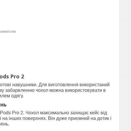
вленістю
ods Pro 2
дротові навушники. Для виготовлення використаний
якому забарвленню чохол можна використовувати в
илем одягу.
інь
irPods Pro 2. Чохол максимально захищає кейс від
і на інших поверхнях. Він дуже приємний на дотик і
нень.