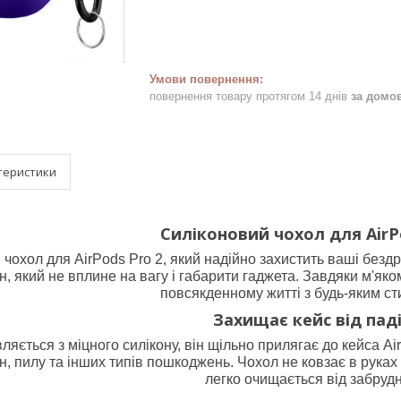
повернення товару протягом 14 днів
за домо
теристики
Силіконовий чохол для AirP
 чохол для AirPods Pro 2, який надійно захистить ваші без
он, який не вплине на вагу і габарити гаджета. Завдяки м'
повсякденному житті з будь-яким ст
Захищає кейс від пад
ляється з міцного силікону, він щільно прилягає до кейса A
н, пилу та інших типів пошкоджень. Чохол не ковзає в руках 
легко очищається від забруд