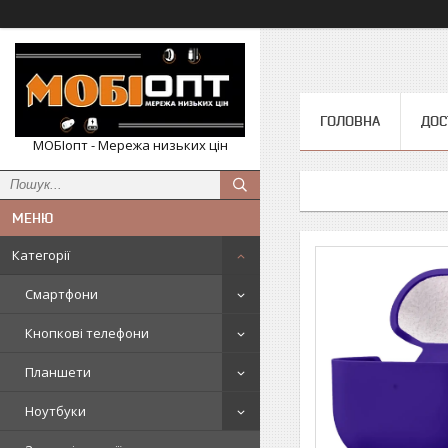
ГОЛОВНА
ДОС
МОБІопт - Мережа низьких цін
Категорії
Смартфони
Кнопкові телефони
Планшети
Ноутбуки