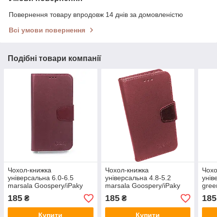
Повернення товару впродовж 14 днів за домовленістю
Всі умови повернення
Подібні товари компанії
Чохол-книжка
Чохол-книжка
Чохо
універсальна 6.0-6.5
універсальна 4.8-5.2
унів
marsala Goospery/iPaky
marsala Goospery/iPaky
gree
185
185
185
₴
₴
Купити
Купити