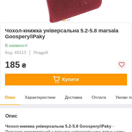
Чохол-книжка універсальна 5.2-5.8 marsala
Goospery/iPaky
В наявності
Код: 45213
Роздріб
185
₴
Купити
Опис
Характеристики
Доставка
Оплата
Умови п
Опис
Чохол-книжка універсальна 5.2-5.8 Goospery/iPaky
-
Повністю виготовлений з якісного шкірозамінника імітує шкіру,