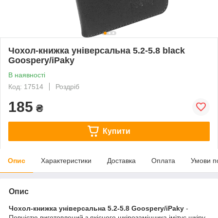
Чохол-книжка універсальна 5.2-5.8 black
Goospery/iPaky
В наявності
Код: 17514
Роздріб
185
₴
Купити
Опис
Характеристики
Доставка
Оплата
Умови п
Опис
Чохол-книжка універсальна 5.2-5.8 Goospery/iPaky
-
Повністю виготовлений з якісного шкірозамінника імітує шкіру,