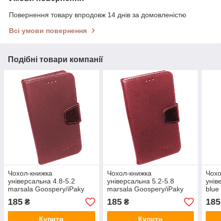
Повернення товару впродовж 14 днів за домовленістю
Всі умови повернення
Подібні товари компанії
Чохол-книжка
Чохол-книжка
Чохо
універсальна 4.8-5.2
універсальна 5.2-5.8
унів
marsala Goospery/iPaky
marsala Goospery/iPaky
blue
185
185
185
₴
₴
Купити
Купити