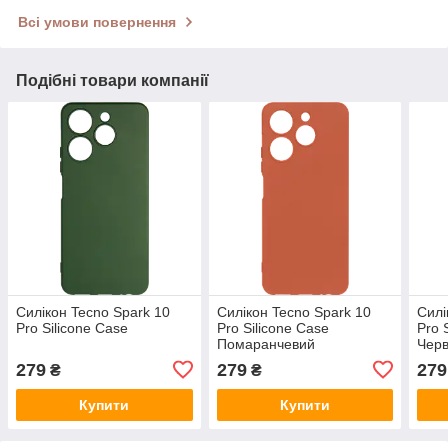
Всі умови повернення
Подібні товари компанії
Силікон Tecno Spark 10
Силікон Tecno Spark 10
Силі
Pro Silicone Case
Pro Silicone Case
Pro 
Помаранчевий
Чер
279
279
279
₴
₴
Купити
Купити