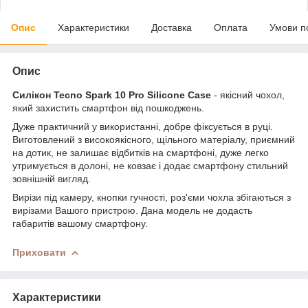
Опис
Характеристики
Доставка
Оплата
Умови п
Опис
Силікон
Tecno Spark 10 Pro Silicone Case
- якісний чохол,
який захистить смартфон від пошкоджень.
Дуже практичний у використанні, добре фіксується в руці.
Виготовлений з високоякісного, щільного матеріалу, приємний
на дотик, не залишає відбитків на смартфоні, дуже легко
утримується в долоні, не ковзає і додає смартфону стильний
зовнішній вигляд.
Вирізи під камеру, кнопки гучності, роз'єми чохла збігаються з
вирізами Вашого пристрою. Дана модель не додасть
габаритів вашому смартфону.
Приховати
Характеристики