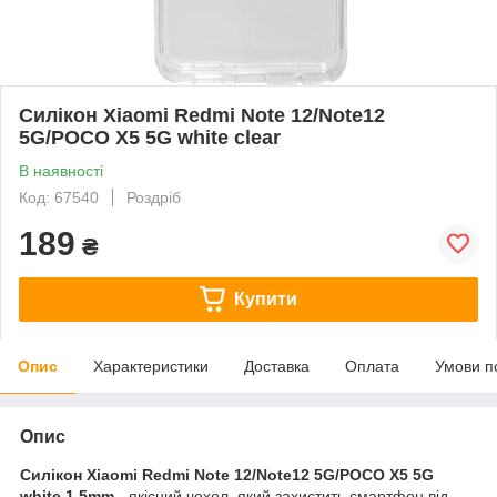
Силікон Xiaomi Redmi Note 12/Note12
5G/POCO X5 5G white clear
В наявності
Код: 67540
Роздріб
189
₴
Купити
Опис
Характеристики
Доставка
Оплата
Умови п
Опис
Силікон Xiaomi Redmi Note 12/Note12 5G/POCO X5 5G
white 1.5mm
- якісний чохол, який захистить смартфон від