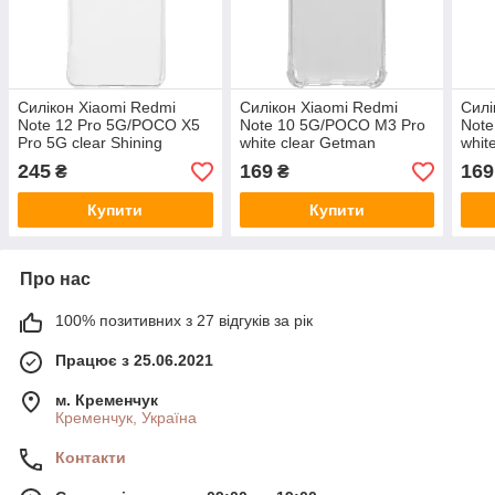
Силікон Xiaomi Redmi
Силікон Xiaomi Redmi
Силі
Note 12 Pro 5G/POCO X5
Note 10 5G/POCO M3 Pro
Note
Pro 5G clear Shining
white clear Getman
whit
245
169
169
₴
₴
Купити
Купити
Про нас
100% позитивних з 27 відгуків за рік
Працює з 25.06.2021
м. Кременчук
Кременчук, Україна
Контакти