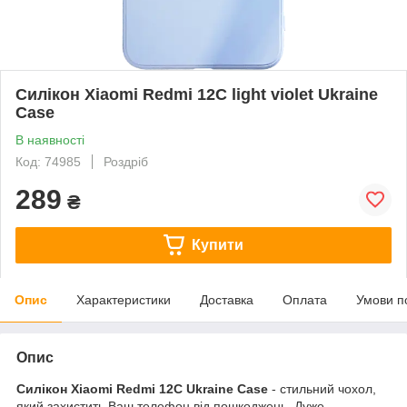
Силікон Xiaomi Redmi 12C light violet Ukraine
Case
В наявності
Код: 74985
Роздріб
289
₴
Купити
Опис
Характеристики
Доставка
Оплата
Умови п
Опис
Силікон Xiaomi Redmi 12C Ukraine Case
- стильний чохол,
який захистить Ваш телефон від пошкоджень. Дуже