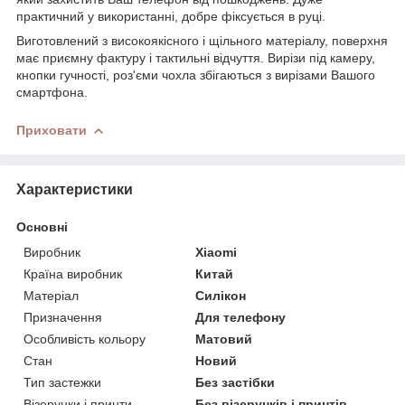
практичний у використанні, добре фіксується в руці.
Виготовлений з високоякісного і щільного матеріалу, поверхня
має приємну фактуру і тактильні відчуття. Вирізи під камеру,
кнопки гучності, роз'єми чохла збігаються з вирізами Вашого
смартфона.
Приховати
Характеристики
Основні
Виробник
Xiaomi
Країна виробник
Китай
Матеріал
Силікон
Призначення
Для телефону
Особливість кольору
Матовий
Стан
Новий
Тип застежки
Без застібки
Візерунки і принти
Без візерунків і принтів