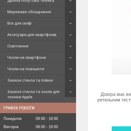
Дрібна побутова техніка
Мережеве обладнання
Все для селфі
Аксесуари для смартфонів
Освітлення
Чохли на смартфони
Чохли на планшети
Захисні стекла та плівки
Захисні стекла та чохли для
Довіра має ве
техніки Apple
ретельним тест
ГРАФІК РОБОТИ
Понеділок
09:00
19:00
Вівторок
09:00
19:00