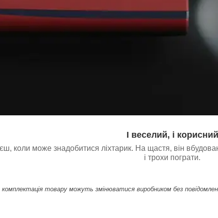
І веселий, і корисни
єш, коли може знадобитися ліхтарик. На щастя, він вбудован
і трохи пограти.
комплектація товару можуть змінюватися виробником без повідомлення.