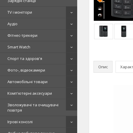
Зарядні станції
TV і монітори
Аудіо
Фітнес-трекери
Smart Watch
Спорт та здоров'я
Опис
Харак
Фото-, відеокамери
Автомобільні товари
Комп'ютерні аксесуари
Зволожувачі та очищувачі
повітря
Ігрові консолі