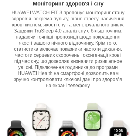
Моніторинг здоров'я і сну
HUAWEI WATCH FIT 3 пропонує моніторинг стану
здоров’я, зокрема пульсу, рівня стресу, насичення
крові киснем, якості сну та менструального циклу.
Завдяки TruSleep 4.0 аналіз сну є більш точним,
надаючи точніші пропозиції щодо покращення
якості вашого нічного відпочинку. Крім того,
статистика включає показники частоти дихання,
частоти серцевих скорочень і оксигенації крові
під час сну, що дозволяє визначити ризик апное
уві сні. Підключення годинника до програми
HUAWEI Health на смартфоні дозволить вам
зручно контролювати ключові дані про здоров’я
на екрані телефону.