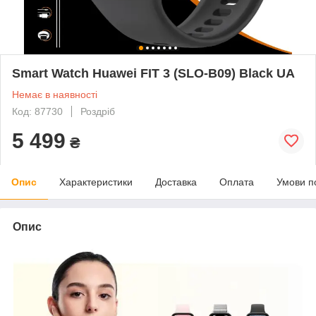
Smart Watch Huawei FIT 3 (SLO-B09) Black UA
Немає в наявності
Код: 87730
Роздріб
5 499
₴
Опис
Характеристики
Доставка
Оплата
Умови п
Опис