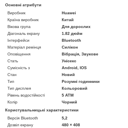
Основні атрибути
Виробник
Huawei
Країна виробник
Китай
Вікова група
Для дорослих
Діагональ екрану
1.82 дюйм
Інтерфейси
Bluetooth
Матеріал ремінця
Силікон
Оповіщення
Вібрація, Звукове
Стать
Унісекс
Сумісність з
Android, IOS
Стан
Новий
Тип
Розумні годинники
Тип дисплея
Кольоровий
Рівень водостійкості
5 АТМ
Колір
Чорний
Користувальницькі характеристики
Версія Bluetooth
5,2
Дозвіл екрану
480 × 408