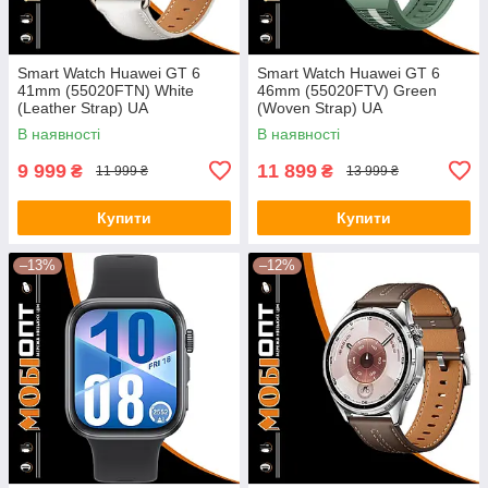
Smart Watch Huawei GT 6
Smart Watch Huawei GT 6
41mm (55020FTN) White
46mm (55020FTV) Green
(Leather Strap) UA
(Woven Strap) UA
В наявності
В наявності
9 999
11 899
₴
₴
11 999 ₴
13 999 ₴
Купити
Купити
–13%
–12%