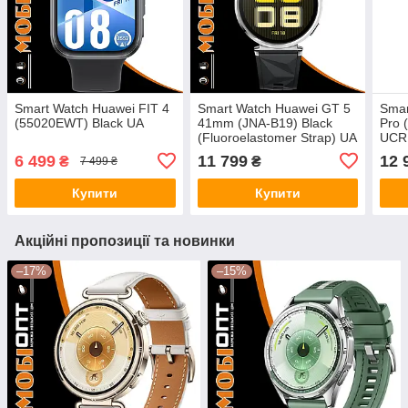
Smart Watch Huawei FIT 4
Smart Watch Huawei GT 5
Smar
(55020EWT) Black UA
41mm (JNA-B19) Black
Pro 
(Fluoroelastomer Strap) UA
UCR
6 499
11 799
12 
₴
₴
7 499 ₴
Купити
Купити
Акційні пропозиції та новинки
–17%
–15%