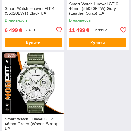
Smart Watch Huawei GT 6
Smart Watch Huawei FIT 4
46mm (55020FTW) Gray
(55020EWT) Black UA
(Leather Strap) UA
В наявності
В наявності
6 499
11 499
₴
₴
7 499 ₴
12 999 ₴
Купити
Купити
–10%
Smart Watch Huawei GT 4
46mm Green (Woven Strap)
UA