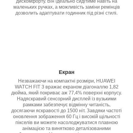
дискомфорту. Він ідеально сидітиме навіть на
маленьких ручках, а можливість заміни ремінців
дозволить адаптувати годинник під різні стилі.
Екран
Незважаючи на компактні розміри, HUAWEI
WATCH FIT 3 вражає екраном діагоналлю 1,82
дюйма, який покриває аж 77,4% поверхні корпусу.
Надяскравий сенсорний дисплей із вузькими
рамками забезпечує відмінну читаність,
досягаючи яскравості до 1500 ніт. Завдяки частоті
оновлення зображення 60 Гц і високій щільності
пікселів ви можете насолоджуватися плавною
анімацією та винятково деталізованими