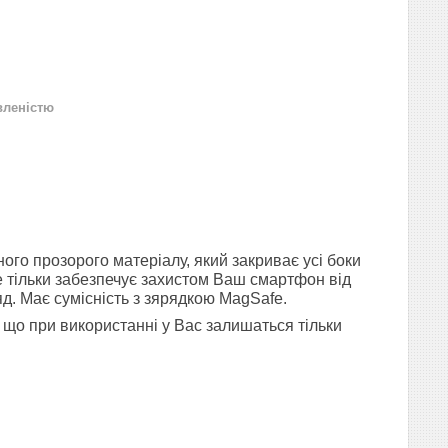
вленістю
ого прозорого матеріалу, який закриває усі боки
е тільки забезпечує захистом Ваш смартфон від
яд. Має сумісність з зярядкою MagSafe.
к що при використанні у Вас залишаться тільки