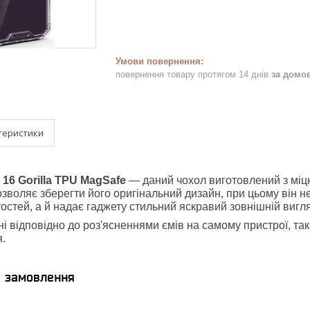
повернення товару протягом 14 днів
за домо
теристики
16 Gorilla TPU MagSafe
— даний чохол виготовлений з міцн
зволяє зберегти його оригінальний дизайн, при цьому він н
остей, а й надає гаджету стильний яскравий зовнішній вигл
ні відповідно до роз'ясненнями ємів на самому пристрої, та
я.
я замовлення