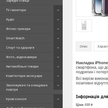
Зарядні станції
TV і монітори
Аудіо
Фітнес-трекери
Smart Watch
Опис
Харак
Спорт та здоров'я
Фото-, відеокамери
Накладка iPhone 
Автомобільні товари
смартфона, що до
подряпин і потерт
Комп'ютерні аксесуари
Всі вирізи викона
позитивні відчутт
Зволожувачі та очищувачі
повітря
Інформація дл
Ігрові консолі
Ціна:
699 ₴