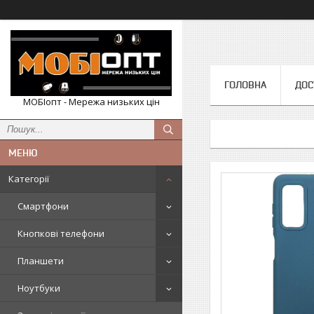
ГОЛОВНА
ДОС
МОБІопт - Мережа низьких цін
Категорії
Смартфони
Кнопкові телефони
Планшети
Ноутбуки