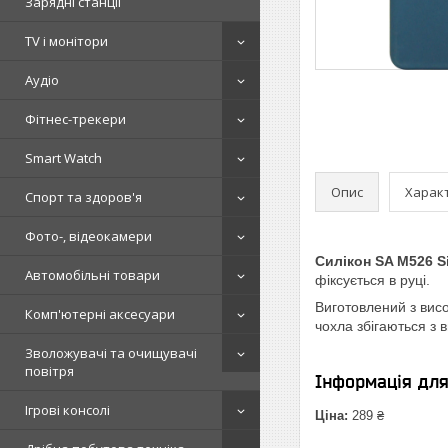
Зарядні станції
TV і монітори
Аудіо
Фітнес-трекери
Smart Watch
Опис
Харак
Спорт та здоров'я
Фото-, відеокамери
Силікон SA M526 S
Автомобільні товари
фіксується в руці.
Виготовлений з висо
Комп'ютерні аксесуари
чохла збігаються з
Зволожувачі та очищувачі
повітря
Інформація дл
Ігрові консолі
Ціна:
289 ₴