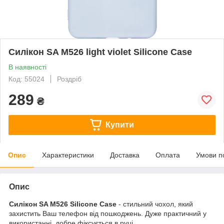
Силікон SA M526 light violet Silicone Case
В наявності
Код: 55024
Роздріб
289
₴
Купити
Опис
Характеристики
Доставка
Оплата
Умови п
Опис
Силікон SA M526 Silicone Case
- стильний чохол, який
захистить Ваш телефон від пошкоджень. Дуже практичний у
використанні, добре фіксується в руці.