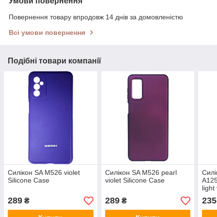
Умови повернення
Повернення товару впродовж 14 днів за домовленістю
Всі умови повернення
Подібні товари компанії
Силікон SA M526 violet
Силікон SA M526 pearl
Силі
Silicone Case
violet Silicone Case
A12
light
289
289
235
₴
₴