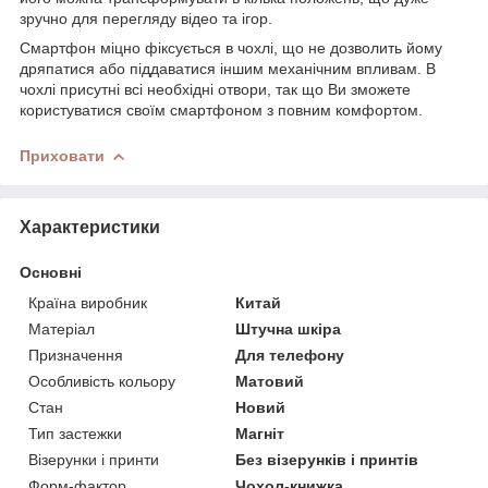
зручно для перегляду відео та ігор.
Смартфон міцно фіксується в чохлі, що не дозволить йому
дряпатися або піддаватися іншим механічним впливам. В
чохлі присутні всі необхідні отвори, так що Ви зможете
користуватися своїм смартфоном з повним комфортом.
Приховати
Характеристики
Основні
Країна виробник
Китай
Матеріал
Штучна шкіра
Призначення
Для телефону
Особливість кольору
Матовий
Стан
Новий
Тип застежки
Магніт
Візерунки і принти
Без візерунків і принтів
Форм-фактор
Чохол-книжка