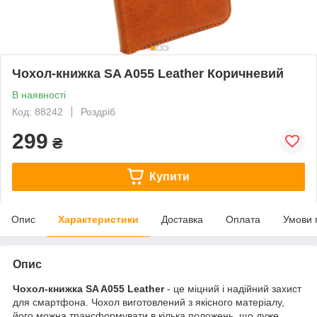
Чохол-книжка SA A055 Leather Коричневий
В наявності
Код: 88242
Роздріб
299
₴
Купити
Опис
Характеристики
Доставка
Оплата
Умови 
Опис
Чохол-книжка SA A055 Leather
- це міцний і надійний захист
для смартфона. Чохол виготовлений з якісного матеріалу,
його можна трансформувати в кілька положень, що дуже