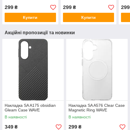
299
299
299
₴
₴
Купити
Купити
Акційні пропозиції та новинки
Накладка SA A175 obsidian
Накладка SA A576 Clear Case
Gleam Case WAVE
Magnetic Ring WAVE
В наявності
В наявності
349
299
₴
₴