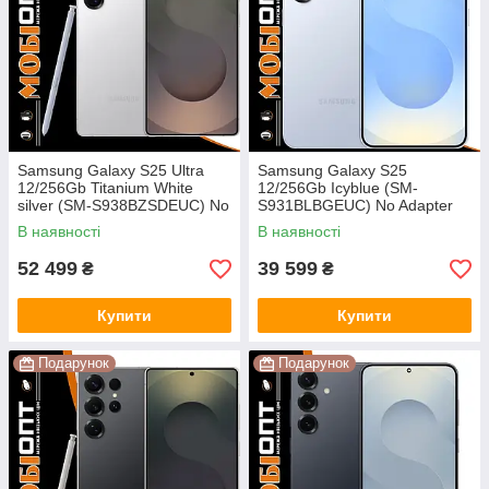
Samsung Galaxy S25 Ultra
Samsung Galaxy S25
12/256Gb Titanium White
12/256Gb Icyblue (SM-
silver (SM-S938BZSDEUC) No
S931BLBGEUC) No Adapter
Adapter UA UCRF
UA UCRF
В наявності
В наявності
52 499
39 599
₴
₴
Купити
Купити
Подарунок
Подарунок