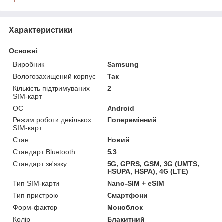
Характеристики
Основні
Виробник
Samsung
Вологозахищений корпус
Так
Кількість підтримуваних
2
SIM-карт
ОС
Android
Режим роботи декількох
Поперемінний
SIM-карт
Стан
Новий
Стандарт Bluetooth
5.3
Стандарт зв'язку
5G, GPRS, GSM, 3G (UMTS,
HSUPA, HSPA), 4G (LTE)
Тип SIM-карти
Nano-SIM + eSIM
Тип пристрою
Смартфони
Форм-фактор
Моноблок
Колір
Блакитний