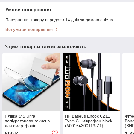
Умови повернення
Повернення товару впродовж 14 днів за домовленістю
Всі умови повернення
З цим товаром також замовляють
Плівка StS Ultra
HF Baseus Encok CZ11
Фітн
поліуретанова захисна
Type-C +мікрофон black
Band
для смартфонів
(A00164300113-Z1)
(BH
800
1 2
₴