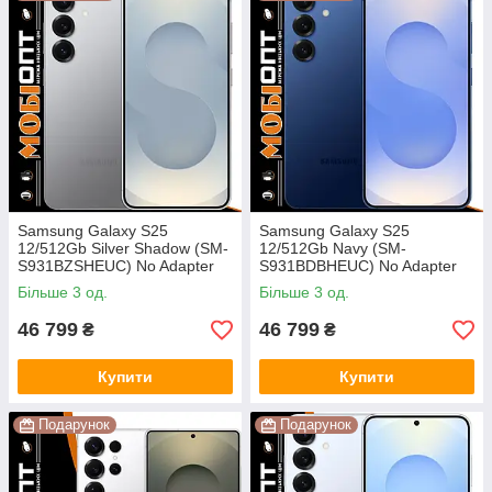
Samsung Galaxy S25
Samsung Galaxy S25
12/512Gb Silver Shadow (SM-
12/512Gb Navy (SM-
S931BZSHEUC) No Adapter
S931BDBHEUC) No Adapter
UA UCRF
UA UCRF
Більше 3 од.
Більше 3 од.
46 799
46 799
₴
₴
Купити
Купити
Подарунок
Подарунок