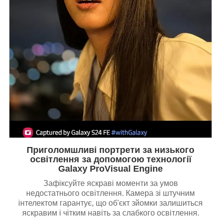
Приголомшливі портрети за низького
освітлення за допомогою технології
Galaxy ProVisual Engine
Зафіксуйте яскраві моменти за умов
недостатнього освітлення. Камера зі штучним
інтелектом гарантує, що об'єкт зйомки залишиться
яскравим і чітким навіть за слабкого освітлення.