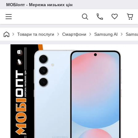
МОБІопт - Мережа низьких цін
Товари та послуги
Смартфони
Samsung AI
Samsu