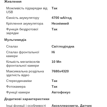
Живлення
Можливість підзарядки від
Так
USB
Ємність акумулятору
4700 мА/год
Кріплення акумулятора
Незнімний
Функція бездротової
Так
зарядки
Мультимедіа
Спалах
Світлодіодна
Спалах фронтальної
Ні
камери
Кількість мегапікселів
10 Мп
фронтальної камери
Максимальна роздільна
7680x4320
здатність відео
Стереодинаміки
Так
Фотокамера
Так
Функції камери
Автофокус
Додаткові характеристики
Інші функції і особливості
Акселлерометр, Датчик