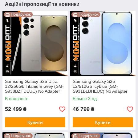
Акційні пропозиції та новинки
Подарунок
Подарунок
Samsung Galaxy S25 Ultra
Samsung Galaxy S25
12/256Gb Titanium Grey (SM-
12/512Gb Icyblue (SM-
S938BZTDEUC) No Adapter
S931BLBHEUC) No Adapter
UA UCRF
UA UCRF
В наявності
Більше 3 од.
52 499
46 799
₴
₴
Купити
Купити
Подарунок
Подарунок