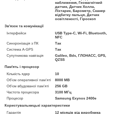
наближення, Геомагнітний
датчик, Датчик Холла,
Ліхтарик, Барометр, Сканер
відбитку пальця, Датчик
освітленості, Гіроскоп
Зв'язок та комунікації
Інтерфейси
USB Type-C, Wi-Fi, Bluetooth,
NFC
Синхронізація з ПК
Так
Система A-GPS
Так
Супутникова навігація
Galileo, Bds, ГЛОНАСС, GPS,
QZSS
Пам'ять і процесор
Кількість ядер
10
Об'єм оперативної пам'яті
8000 MB
Об'єм вбудованої пам'яті
256 GB
Частота процесора
3100 МГц
Процесор
Samsung Exynos 2400e
Користувальницькі характеристики
Гарантія
12 місяців від виробника