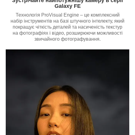
Зустрічайте найпотужнішу камеру в серії
Galaxy FE
Технологія ProVisual Engine – це комплексний
набір інструментів на базі штучного інтелекту, який
покращує чіткість деталей та насиченість текстур
на фотографіях і відео, розширюючи можливості
звичайного фотографування.