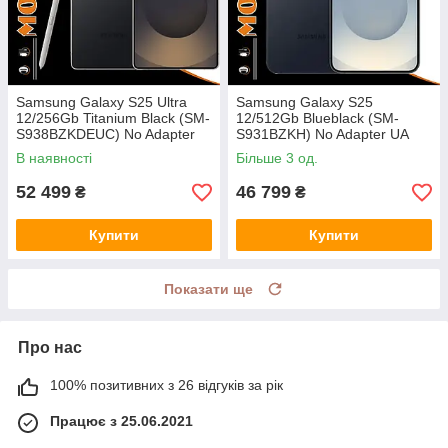
Samsung Galaxy S25 Ultra
Samsung Galaxy S25
12/256Gb Titanium Black (SM-
12/512Gb Blueblack (SM-
S938BZKDEUC) No Adapter
S931BZKH) No Adapter UA
UA UCRF
UCRF
В наявності
Більше 3 од.
52 499
46 799
₴
₴
Купити
Купити
Показати ще
Про нас
100% позитивних з 26 відгуків за рік
Працює з 25.06.2021