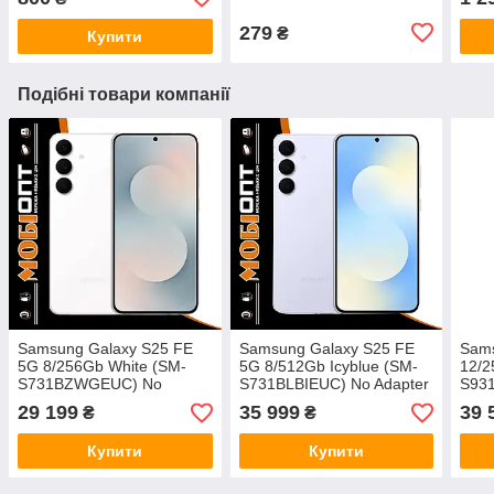
279
₴
Купити
Подібні товари компанії
Samsung Galaxy S25 FE
Samsung Galaxy S25 FE
Sams
5G 8/256Gb White (SM-
5G 8/512Gb Icyblue (SM-
12/2
S731BZWGEUC) No
S731BLBIEUC) No Adapter
S93
Adapter UA UCRF
UA UCRF
Adap
29 199
35 999
39 
₴
₴
Купити
Купити