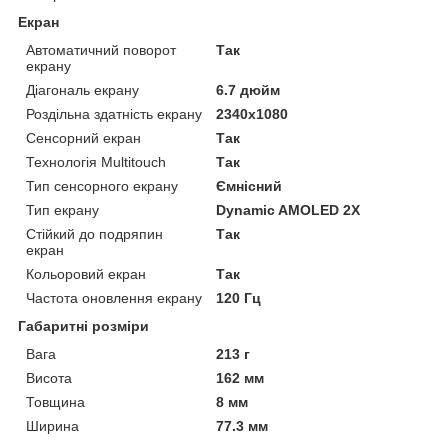
Екран
Автоматичний поворот
Так
екрану
Діагональ екрану
6.7 дюйм
Роздільна здатність екрану
2340x1080
Сенсорний екран
Так
Технологія Multitouch
Так
Тип сенсорного екрану
Ємнісний
Тип екрану
Dynamic AMOLED 2X
Стійкий до подряпин
Так
екран
Кольоровий екран
Так
Частота оновлення екрану
120 Гц
Габаритні розміри
Вага
213 г
Висота
162 мм
Товщина
8 мм
Ширина
77.3 мм