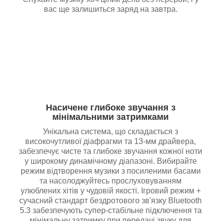
вас ще залишиться заряд на завтра.
Насичене глибоке звучання з
мінімальними затримками
Унікальна система, що складається з
високочутливої діафрагми та 13-мм драйвера,
забезпечує чисте та глибоке звучання кожної ноти
у широкому динамічному діапазоні. Вибирайте
режим відтворення музики з посиленими басами
та насолоджуйтесь прослуховуванням
улюблених хітів у чудовій якості. Ігровий режим +
сучасний стандарт бездротового зв'язку Bluetooth
5.3 забезпечують супер-стабільне підключення та
мінімальну затримку при передачі звуку для