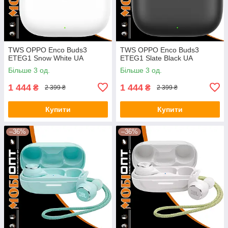
TWS OPPO Enco Buds3
TWS OPPO Enco Buds3
ETEG1 Snow White UA
ETEG1 Slate Black UA
Більше 3 од.
Більше 3 од.
1 444
1 444
₴
₴
2 399 ₴
2 399 ₴
Купити
Купити
–36%
–36%