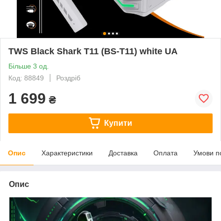
TWS Black Shark T11 (BS-T11) white UA
Більше 3 од.
Код: 88849
Роздріб
1 699
₴
Купити
Опис
Характеристики
Доставка
Оплата
Умови п
Опис