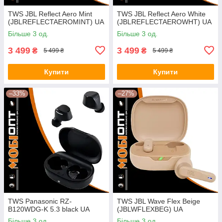
TWS JBL Reflect Aero Mint
TWS JBL Reflect Aero White
(JBLREFLECTAEROMINT) UA
(JBLREFLECTAEROWHT) UA
Більше 3 од.
Більше 3 од.
3 499
3 499
₴
₴
5 499 ₴
5 499 ₴
Купити
Купити
–33%
–27%
TWS Panasonic RZ-
TWS JBL Wave Flex Beige
B120WDG-K 5.3 black UA
(JBLWFLEXBEG) UA
Більше 3 од.
Більше 3 од.