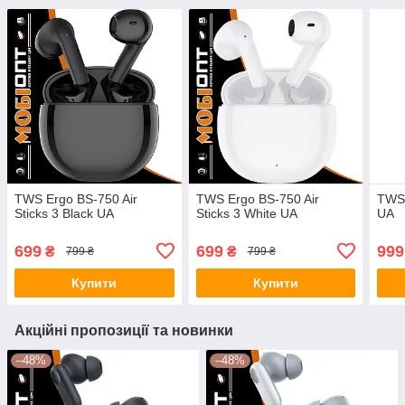
TWS Ergo BS-750 Air
TWS Ergo BS-750 Air
TWS 
Sticks 3 Black UA
Sticks 3 White UA
UA
699
699
999
₴
₴
799 ₴
799 ₴
Купити
Купити
Акційні пропозиції та новинки
–48%
–48%