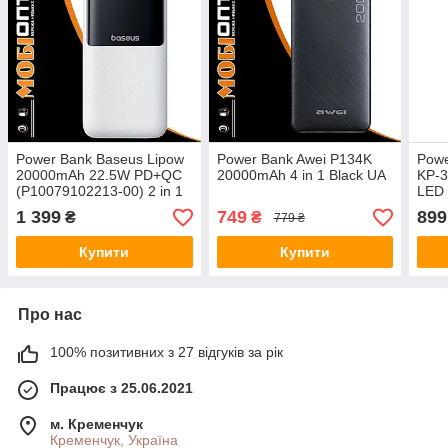
Power Bank Baseus Lipow
Power Bank Awei P134K
Powe
20000mAh 22.5W PD+QC
20000mAh 4 in 1 Black UA
KP-3
(P10079102213-00) 2 in 1
LED 
White UA
1 399
749
899
₴
₴
779 ₴
Купити
Купити
Про нас
100% позитивних з 27 відгуків за рік
Працює з 25.06.2021
м. Кременчук
Кременчук, Україна