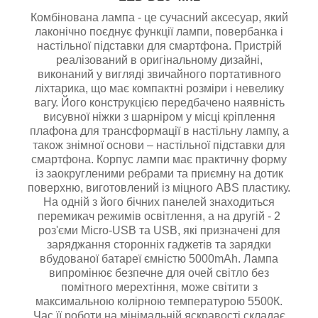
Комбінована лампа - це сучасний аксесуар, який
лаконічно поєднує функції лампи, повербанка і
настільної підставки для смартфона.
Пристрій
реалізований в оригінальному дизайні,
виконаний у вигляді звичайного портативного
ліхтарика, що має компактні розміри і невелику
вагу. Його конструкцією передбачено наявність
висувної ніжки з шарніром у місці кріплення
плафона для трансформації в настільну лампу, а
також знімної основи – настільної підставки для
смартфона. Корпус лампи має практичну форму
із заокругленими ребрами та приємну на дотик
поверхню, виготовлений із міцного ABS пластику.
На одній з його бічних панелей знаходиться
перемикач режимів освітлення, а на другій - 2
роз'єми Micro-USB та USB, які призначені для
заряджання сторонніх гаджетів та зарядки
вбудованої батареї ємністю 5000mAh. Лампа
випромінює безпечне для очей світло без
помітного мерехтіння, може світити з
максимальною колірною температурою 5500К.
Час її роботи на мінімальній яскравості складає