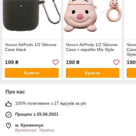
Чохол AirPods 1/2 Silicone
Чохол AirPods 1/2 Silicone
Чохо
Case black
Case + карабін Mix Style
Case
Styl
199
190
190
₴
₴
Купити
Купити
Про нас
100% позитивних з 27 відгуків за рік
Працює з 25.06.2021
м. Кременчук
Кременчук, Україна