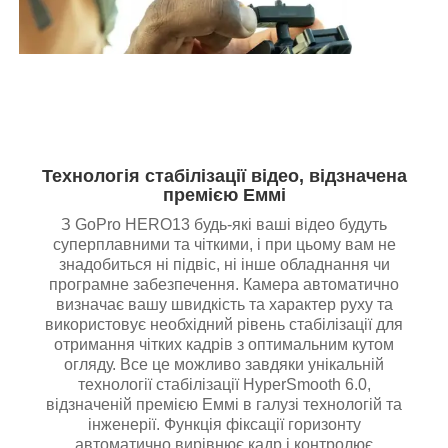
Технологія стабілізації відео, відзначена
премією Еммі
З GoPro HERO13 будь-які ваші відео будуть
суперплавними та чіткими, і при цьому вам не
знадобиться ні підвіс, ні інше обладнання чи
програмне забезпечення. Камера автоматично
визначає вашу швидкість та характер руху та
використовує необхідний рівень стабілізації для
отримання чітких кадрів з оптимальним кутом
огляду. Все це можливо завдяки унікальній
технології стабілізації HyperSmooth 6.0,
відзначеній премією Еммі в галузі технологій та
інженерії. Функція фіксації горизонту
автоматично вирівнює кадр і контролює