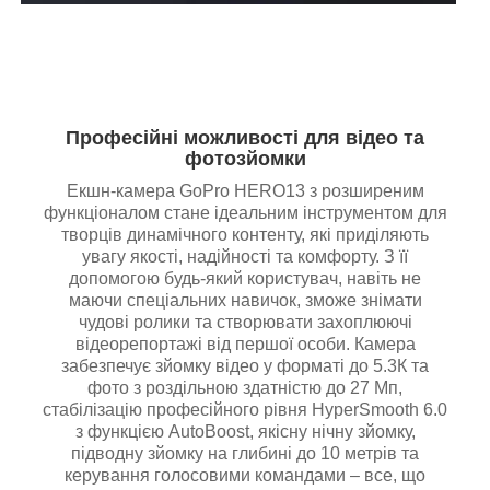
Професійні можливості для відео та
фотозйомки
Екшн-камера GoPro HERO13 з розширеним
функціоналом стане ідеальним інструментом для
творців динамічного контенту, які приділяють
увагу якості, надійності та комфорту. З її
допомогою будь-який користувач, навіть не
маючи спеціальних навичок, зможе знімати
чудові ролики та створювати захоплюючі
відеорепортажі від першої особи. Камера
забезпечує зйомку відео у форматі до 5.3К та
фото з роздільною здатністю до 27 Мп,
стабілізацію професійного рівня HyperSmooth 6.0
з функцією AutoBoost, якісну нічну зйомку,
підводну зйомку на глибині до 10 метрів та
керування голосовими командами – все, що