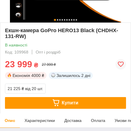
Екшн-камера GoPro HERO13 Black (CHDHX-
131-RW)
В наявності
Код: 109968
Опт і роздріб
23 999
₴
27 999 ₴
Економія
4000 ₴
Залишилось
2 дні
21 225 ₴
від 20 шт.
Купити
Опис
Характеристики
Доставка
Оплата
Умови п