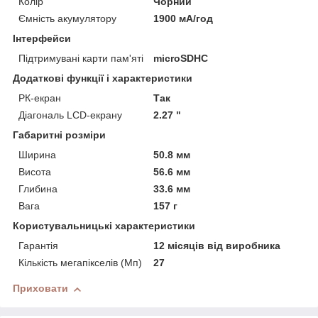
Колір
Чорний
Ємність акумулятору
1900 мА/год
Інтерфейси
Підтримувані карти пам'яті
microSDHC
Додаткові функції і характеристики
РК-екран
Так
Діагональ LCD-екрану
2.27 "
Габаритні розміри
Ширина
50.8 мм
Висота
56.6 мм
Глибина
33.6 мм
Вага
157 г
Користувальницькі характеристики
Гарантія
12 місяців від виробника
Кількість мегапікселів (Мп)
27
Приховати