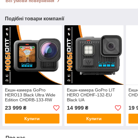
Всі умови повернення
Подібні товари компанії
Екшн-камера GoPro
Екшн-камера GoPro LIT
Екш
HERO13 Black Ultra Wide
HERO CHDHF-132-EU
CHD
Edition CHDRB-133-RW
Black UA
Black UA
23 999
14 999
19 
₴
₴
Купити
Купити
Про нас