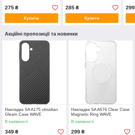
275
285
299
₴
₴
Купити
Купити
Акційні пропозиції та новинки
Накладка SA A175 obsidian
Накладка SA A576 Clear Case
Gleam Case WAVE
Magnetic Ring WAVE
В наявності
В наявності
349
299
₴
₴