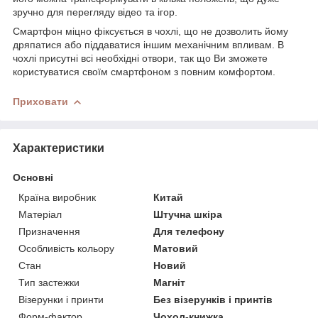
зручно для перегляду відео та ігор.
Смартфон міцно фіксується в чохлі, що не дозволить йому
дряпатися або піддаватися іншим механічним впливам. В
чохлі присутні всі необхідні отвори, так що Ви зможете
користуватися своїм смартфоном з повним комфортом.
Приховати
Характеристики
Основні
Країна виробник
Китай
Матеріал
Штучна шкіра
Призначення
Для телефону
Особливість кольору
Матовий
Стан
Новий
Тип застежки
Магніт
Візерунки і принти
Без візерунків і принтів
Форм-фактор
Чохол-книжка