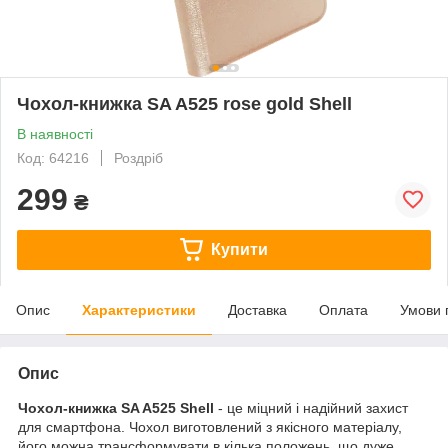
Чохол-книжка SA A525 rose gold Shell
В наявності
Код: 64216
Роздріб
299
₴
Купити
Опис
Характеристики
Доставка
Оплата
Умови 
Опис
Чохол-книжка SA A525 Shell
- це міцний і надійний захист
для смартфона. Чохол виготовлений з якісного матеріалу,
його можна трансформувати в кілька положень, що дуже