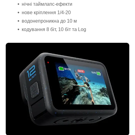
нічні таймлапс-ефекти
нове кріплення 1/4-20
водонепроникна до 10 м
кодування 8 біт, 10 біт та Log