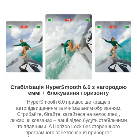
Стабілізація Hyper
mooth 6.0 з нагородою
S
еммі + блокування горизонту
HyperSmooth 6.0 працює ще краще з
автопідвищенням та мінімальним обрізанням.
Стрибайте, бігайте, катайтеся на велосипеді,
лижах чи ковзанах – ваші відео будуть стабільними
та плавними. A Horizon Lock без стороннього
програмного забезпечення приборкає