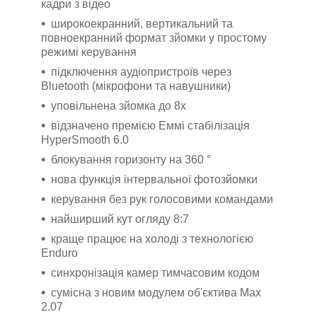
кадри з відео
широкоекранний, вертикальний та
повноекранний формат
зйомки у простому
режимі керування
підключення аудіопристроїв через
Bluetooth (мікрофони та
навушники)
уповільнена зйомка до 8х
відзначено премією Еммі стабілізація
HyperSmooth 6.0
блокування горизонту на 360 °
нова функція інтервальної фотозйомки
керування без рук голосовими командами
найширший кут огляду 8:7
краще працює на холоді з технологією
Enduro
синхронізація камер тимчасовим кодом
сумісна з новим модулем об'єктива Мах
2.07