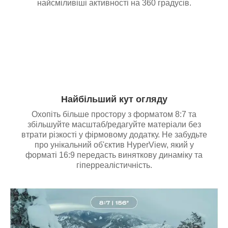
найсміливіші активності на 360 градусів.
Найбільший кут огляду
Охопіть більше простору з форматом 8:7 та
збільшуйте масштаб/редагуйте матеріали без
втрати різкості у фірмовому додатку. Не забудьте
про унікальний об'єктив HyperView, який у
форматі 16:9 передасть виняткову динаміку та
гіперреалістичність.