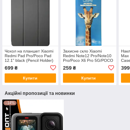
Чохол на планшет Xiaomi
Захисне скло Xiaomi
Накл
Redmi Pad Pro/Poco Pad
Redmi Note12 Pro/Note10
Max 
12.1" black (Pencil Holder)
Pro/Poco X6 Pro 5G/POCO
Cas
Smart Case
F6/Spark
699
259
399
₴
₴
Go2024/Go1/Infinix 40i
black frame Giraffe
Купити
Купити
Antistatic
Акційні пропозиції та новинки
–14%