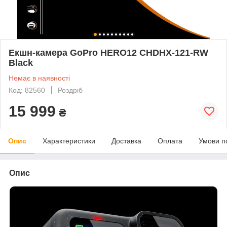
Екшн-камера GoPro HERO12 CHDHX-121-RW
Black
Немає в наявності
Код: 82560
Роздріб
15 999
₴
Опис
Характеристики
Доставка
Оплата
Умови п
Опис