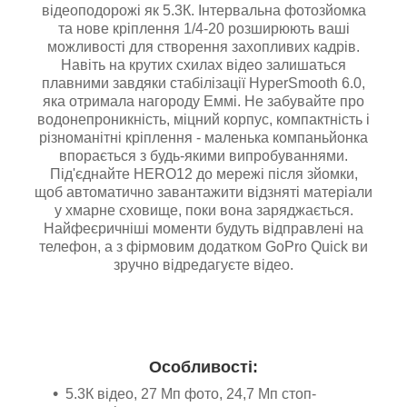
відеоподорожі як 5.3К. Інтервальна фотозйомка
та нове кріплення 1/4-20 розширюють ваші
можливості для створення захопливих кадрів.
Навіть на крутих схилах відео залишаться
плавними завдяки стабілізації HyperSmooth 6.0,
яка отримала нагороду Еммі. Не забувайте про
водонепроникність, міцний корпус, компактність і
різноманітні кріплення - маленька компаньйонка
впорається з будь-якими випробуваннями.
Під'єднайте HERO12 до мережі після зйомки,
щоб автоматично завантажити відзняті матеріали
у хмарне сховище, поки вона заряджається.
Найфеєричніші моменти будуть відправлені на
телефон, а з фірмовим додатком GoPro Quick ви
зручно відредагуєте відео.
Особливості:
5.3К відео, 27 Мп фото, 24,7 Мп стоп-