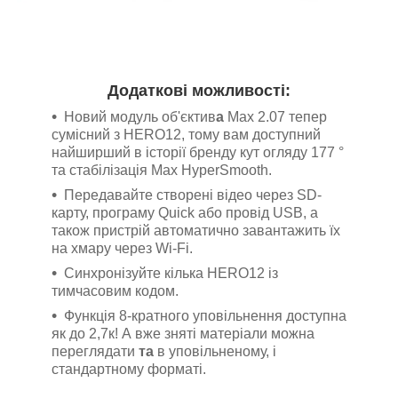
Додаткові можливості:
Новий модуль об'єктив
а
Мах 2.07 тепер
сумісний з HERO12, тому вам доступний
найширший в історії бренду кут огляду 177 °
та стабілізація Max HyperSmooth.
Передавайте створені відео через SD-
карту, програму Quick або провід USB, а
також пристрій автоматично завантажить їх
на хмару через Wi-Fi.
Синхронізуйте кілька HERO12 із
тимчасовим кодом.
Функція 8-кратного уповільнення доступна
як до 2,7к! А вже зняті матеріали можна
переглядати
та
в уповільненому, і
стандартному форматі.