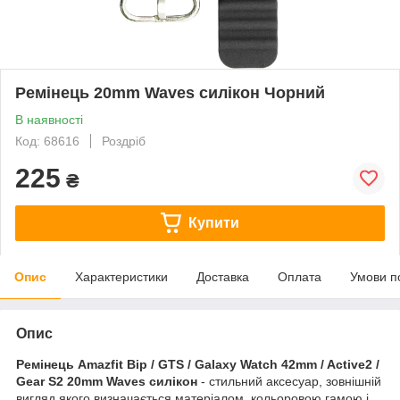
Ремінець 20mm Waves силікон Чорний
В наявності
Код: 68616
Роздріб
225
₴
Купити
Опис
Характеристики
Доставка
Оплата
Умови п
Опис
Ремінець Amazfit Bip / GTS / Galaxy Watch 42mm / Active2 /
Gear S2 20mm Waves силікон
- стильний аксесуар, зовнішній
вигляд якого визначається матеріалом, кольоровою гамою і