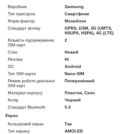
Виробник
Samsung
Тип пристрою
Смартфони
Форм-фактор
Моноблок
Стандарт зв'язку
GPRS, GSM, 3G (UMTS,
HSUPA, HSPA), 4G (LTE)
Кількість підтримуваних
2
SIM-карт
Стан
Новий
Репліка
Ні
ОС
Android
Тип SIM-карти
Nano-SIM
Режим роботи декількох
Поперемінний
SIM-карт
Матеріал корпусу
Пластик, Скло
Колір
Чорний
Стандарт Bluetooth
5.3
Екран
Кольоровий екран
Так
Тип екрану
AMOLED