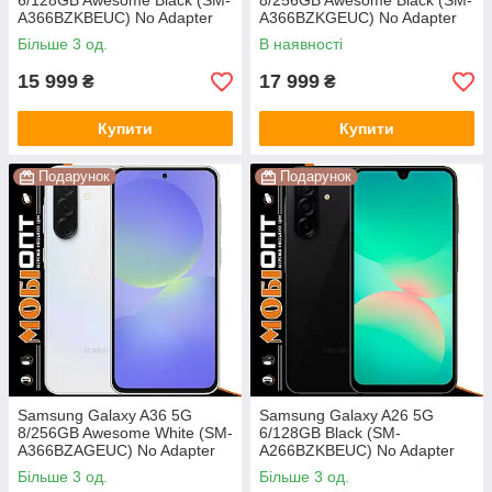
6/128GB Awesome Black (SM-
8/256GB Awesome Black (SM-
A366BZKBEUC) No Adapter
A366BZKGEUC) No Adapter
UA UCRF
UA UCRF
Більше 3 од.
В наявності
15 999
17 999
₴
₴
Купити
Купити
Подарунок
Подарунок
Samsung Galaxy A36 5G
Samsung Galaxy A26 5G
8/256GB Awesome White (SM-
6/128GB Black (SM-
A366BZAGEUC) No Adapter
A266BZKBEUC) No Adapter
UA UCRF
UA UCRF
Більше 3 од.
Більше 3 од.