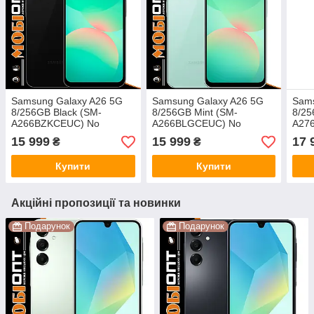
Samsung Galaxy A26 5G
Samsung Galaxy A26 5G
Sams
8/256GB Black (SM-
8/256GB Mint (SM-
8/25
A266BZKCEUC) No
A266BLGCEUC) No
A27
Adapter UA UCRF
Adapter UA UCRF
Adap
15 999
15 999
17 
₴
₴
Купити
Купити
Акційні пропозиції та новинки
Подарунок
Подарунок