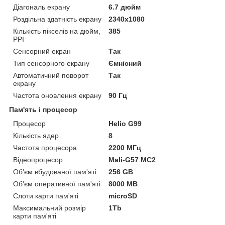
Діагональ екрану
6.7 дюйм
Роздільна здатність екрану
2340х1080
Кількість пікселів на дюйм,
385
PPI
Сенсорний екран
Так
Тип сенсорного екрану
Ємнісний
Автоматичний поворот
Так
екрану
Частота оновлення екрану
90 Гц
Пам'ять і процесор
Процесор
Helio G99
Кількість ядер
8
Частота процесора
2200 МГц
Відеопроцесор
Mali-G57 MC2
Об'єм вбудованої пам'яті
256 GB
Об'єм оперативної пам'яті
8000 MB
Слоти карти пам'яті
microSD
Максимальний розмір
1Tb
карти пам'яті