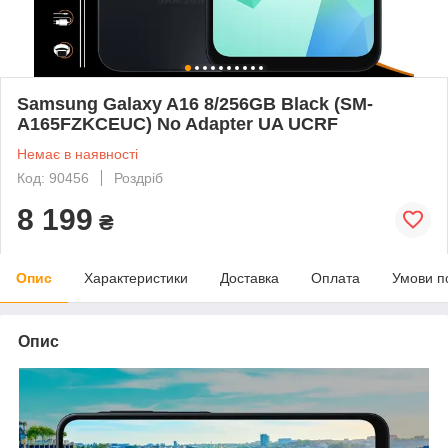
Samsung Galaxy A16 8/256GB Black (SM-
A165FZKCEUC) No Adapter UA UCRF
Немає в наявності
Код: 90456
Роздріб
8 199
₴
Опис
Характеристики
Доставка
Оплата
Умови п
Опис