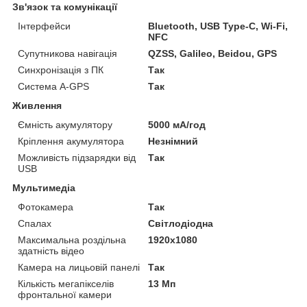
Зв'язок та комунікації
Інтерфейси
Bluetooth, USB Type-C, Wi-Fi,
NFC
Супутникова навігація
QZSS, Galileo, Beidou, GPS
Синхронізація з ПК
Так
Система A-GPS
Так
Живлення
Ємність акумулятору
5000 мА/год
Кріплення акумулятора
Незнімний
Можливість підзарядки від
Так
USB
Мультимедіа
Фотокамера
Так
Спалах
Світлодіодна
Максимальна роздільна
1920x1080
здатність відео
Камера на лицьовій панелі
Так
Кількість мегапікселів
13 Мп
фронтальної камери