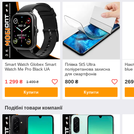
Smart Watch Globex Smart
Плівка StS Ultra
Накл
Watch Me Pro Black UA
поліуретанова захисна
blue
для смартфонів
1 299
800
269
₴
₴
1 499 ₴
Купити
Купити
Подібні товари компанії