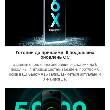
Готовий до принаймні 6 подальших
оновлень ОС
Завдяки оновленню операційної системи до 6
поколінь і підтримці системи безпеки протягом 6
років ваш Galaxy A16 залишатиметься актуальним
якнайдовше.